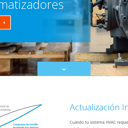
imatizadores
Scroll
to
content
Actualización I
Cuando tu sistema HVAC requie