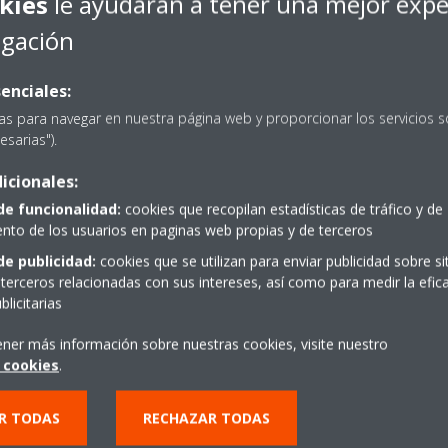
kies
le ayudarán a tener una mejor expe
ponder instantáneamente a los
ación y conseguir ahorrar
egación
enciales:
as para navegar en nuestra página web y proporcionar los servicios s
esarias").
icionales:
de funcionalidad:
cookies que recopilan estadísticas de tráfico y de
to de los usuarios en paginas web propias y de terceros
Modernización
de publicidad:
cookies que se utilizan para enviar publicidad sobre s
terceros relacionadas con sus intereses, así como para medir la efica
licitarias
 funcione sin problemas, ofrecemos una selección de servicios d
ener más información sobre nuestras cookies, visite nuestro
 cookies
.
cesidades de instalación. Para aquellas ocasiones en las que tu si
na renovación completa, pero se tope con restricciones logísticas
R TODAS
RECHAZAR TODAS
 con una sólida solución alternativa: la modernización de los enf