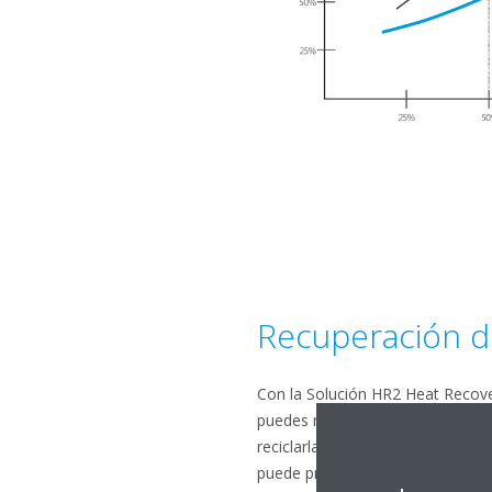
Recuperación d
Con la Solución HR2 Heat Recover
puedes reutilizar la energía que
reciclarla para la calefacción. El
puede producir calefacción y ref