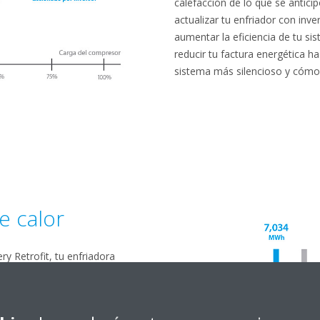
calefacción de lo que se antici
actualizar tu enfriador con inve
aumentar la eficiencia de tu si
reducir tu factura energética h
sistema más silencioso y cómo
e calor
y Retrofit, tu enfriadora
 normalmente se desperdicia y
 HR2, un sistema de control que
rigeración simultáneamente,