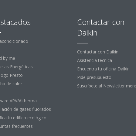
stacados
Contactar con
Daikin
 acondicionado
Contactar con Daikin
d by me
Asistencia técnica
uetas Energéticas
Encuentra tu oficina Daikin
logo Presto
Pide presupuesto
a de calor
Suscríbete al Newsletter men
ware VRV/Altherma
lación de gases fluorados
fica tu edifico ecológico
untas frecuentes