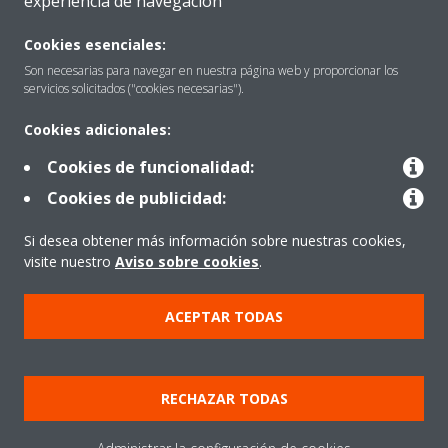
experiencia de navegación
Quiénes somos
Cookies esenciales:
Son necesarias para navegar en nuestra página web y proporcionar los
servicios solicitados ("cookies necesarias").
Destacados
Cookies adicionales:
Cookies de funcionalidad:
Contactar con Daikin
Cookies de publicidad:
Si desea obtener más información sobre nuestras cookies,
Nuestros Productos
visite nuestro
Aviso sobre cookies
.
ACEPTAR TODAS
Copyright © Daikin
Aviso Legal
Cookies
Política de Protección de Datos
RECHAZAR TODAS
Ética corporativa
Prensa
Data Act