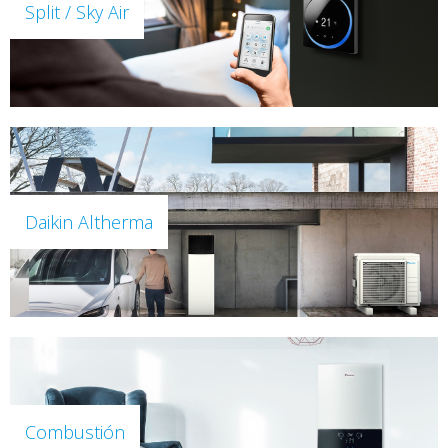
Split / Sky Air
Daikin Altherma
Combustión