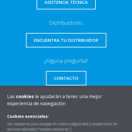
ASISTENCIA TÉCNICA
Distribuidores
ENCUENTRA TU DISTRIBUIDOR
¿Alguna pregunta?
CONTACTO
Las
cookies
le ayudarán a tener una mejor
experiencia de navegación
Quiénes somos
Cookies esenciales:
Son necesarias para navegar en nuestra página web y proporcionar los
servicios solicitados ("cookies necesarias").