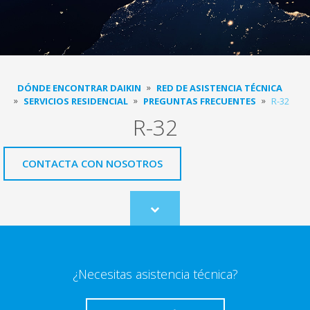
DÓNDE ENCONTRAR DAIKIN
RED DE ASISTENCIA TÉCNICA
SERVICIOS RESIDENCIAL
PREGUNTAS FRECUENTES
R-32
R-32
CONTACTA CON NOSOTROS
Scroll
to
content
¿Necesitas asistencia técnica?