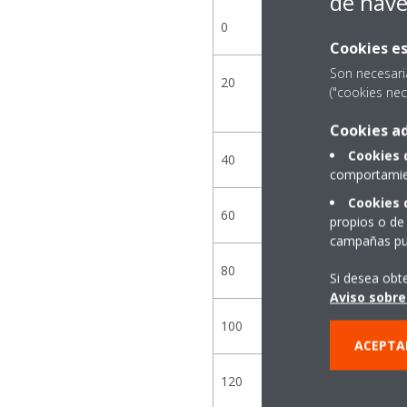
de nav
0
Cookies es
Son necesari
20
("cookies nec
Cookies ad
Cookies 
40
comportamien
Cookies 
60
propios o de 
campañas pub
80
Si desea obt
Aviso sobre
100
ACEPTA
120