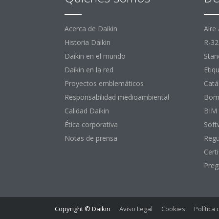
Acerca de Daikin
Aire
Historia Daikin
R-32
Daikin en el mundo
Stan
Daikin en la red
Etiq
Proyectos emblemáticos
Catá
Responsabilidad medioambiental
Bomb
Calidad Daikin
BIM
Ética corporativa
Soft
Notas de prensa
Regu
Certi
Preg
Copyright © Daikin
Aviso Legal
Cookies
Política