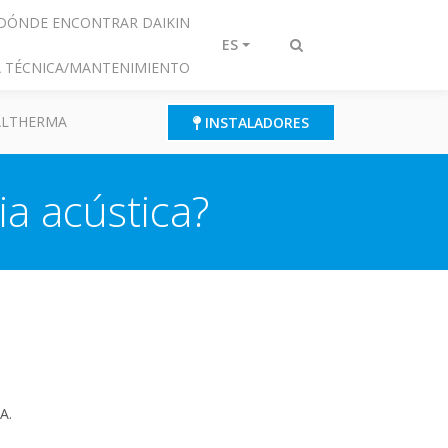
DÓNDE ENCONTRAR DAIKIN
ES
Alternar
IA TÉCNICA/MANTENIMIENTO
búsqueda
 ALTHERMA
INSTALADORES
ia acústica?
A.