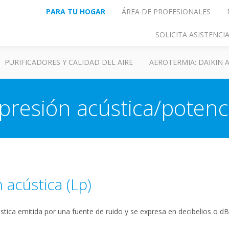
PARA TU HOGAR
ÁREA DE PROFESIONALES
SOLICITA ASISTENC
PURIFICADORES Y CALIDAD DEL AIRE
AEROTERMIA: DAIKIN
presión acústica/potenc
 acústica (Lp)
stica emitida por una fuente de ruido y se expresa en decibelios o dB