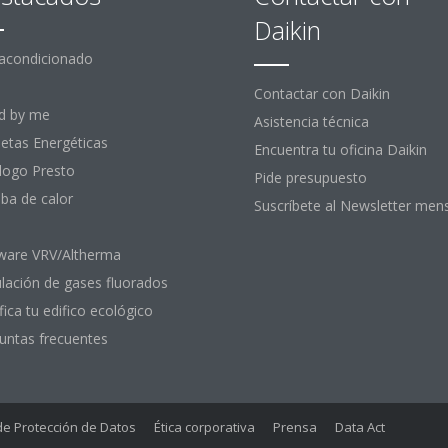
Daikin
 acondicionado
Contactar con Daikin
d by me
Asistencia técnica
uetas Energéticas
Encuentra tu oficina Daikin
logo Presto
Pide presupuesto
a de calor
Suscríbete al Newsletter men
ware VRV/Altherma
lación de gases fluorados
fica tu edifico ecológico
untas frecuentes
 de Protección de Datos
Ética corporativa
Prensa
Data Act