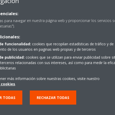
egación
Umbral de audición
-
enciales:
as para navegar en nuestra página web y proporcionar los servicios s
Extremadamente baja
Sonido de 
esarias").
silencio
icionales:
de funcionalidad:
cookies que recopilan estadísticas de tráfico y de
Muy baja
Zumbido de
to de los usuarios en paginas web propias y de terceros
de publicidad:
cookies que se utilizan para enviar publicidad sobre s
Moderadamente alta
Conversaci
terceros relacionadas con sus intereses, así como para medir la efica
licitarias
Muy alta
Tráfico ur
ener más información sobre nuestras cookies, visite nuestro
 cookies
.
Extremadamente alta
Orquesta si
R TODAS
RECHAZAR TODAS
Umbral de sensación
Despegue 