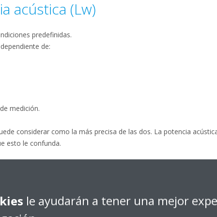
a acústica (Lw)
ondiciones predefinidas.
independiente de:
y
 de medición.
puede considerar como la más precisa de las dos. La potencia acústica
ue esto le confunda.
kies
le ayudarán a tener una mejor expe
Intensidad sonora percibida
Sonido