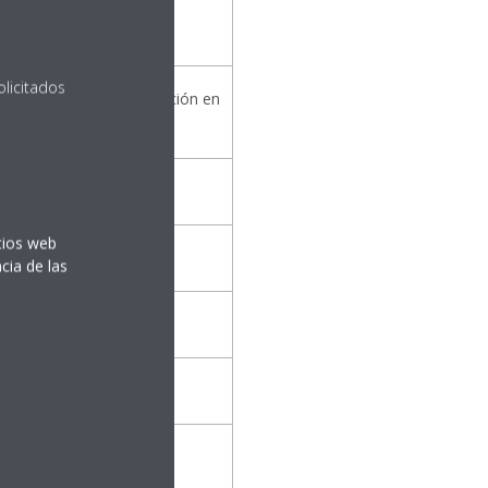
olicitados
hojas de árboles, habitación en
 refrigerador
itios web
ón normal, restaurante
cia de las
bano, camión
nfónica, tractor agrícola
de avión