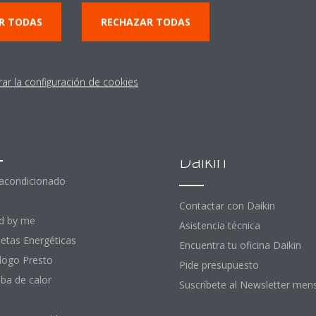
R TODAS
RECHAZAR TODAS
rar la configuración de cookies
stacados
Contactar con
Daikin
 acondicionado
Contactar con Daikin
d by me
Asistencia técnica
uetas Energéticas
Encuentra tu oficina Daikin
logo Presto
Pide presupuesto
a de calor
Suscríbete al Newsletter men