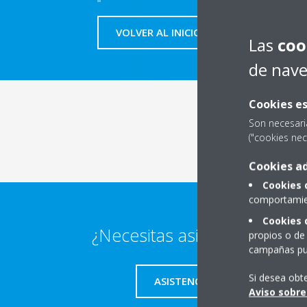
VOLVER AL INICIO
Las
coo
de nav
Cookies es
Son necesari
("cookies nec
Cookies ad
Cookies 
comportamien
Cookies 
¿Necesitas asistencia técnic
propios o de 
campañas pub
Si desea obt
ASISTENCIA TÉCNICA
Aviso sobre