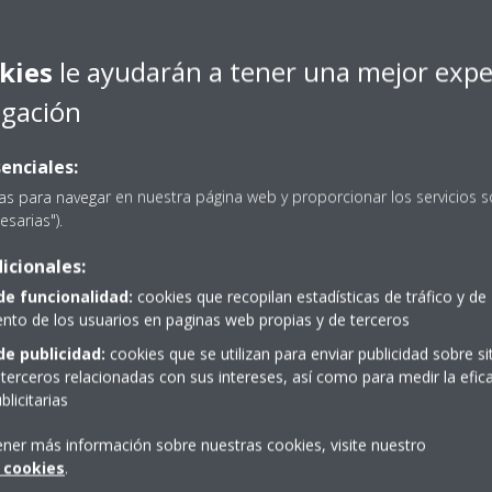
kies
le ayudarán a tener una mejor expe
egación
enciales:
as para navegar en nuestra página web y proporcionar los servicios s
esarias").
icionales:
Scroll
to
de funcionalidad:
cookies que recopilan estadísticas de tráfico y de
content
to de los usuarios en paginas web propias y de terceros
de publicidad:
cookies que se utilizan para enviar publicidad sobre s
a?
Distribuidores
terceros relacionadas con sus intereses, así como para medir la efica
licitarias
ener más información sobre nuestras cookies, visite nuestro
ENCUENTRA TU DISTRIBUIDOR
 cookies
.