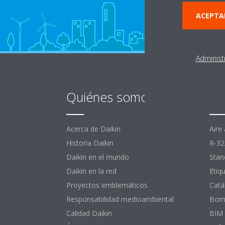
ACEPTA
Administ
Quiénes somos
De
Acerca de Daikin
Aire
Historia Daikin
R-32
Daikin en el mundo
Stan
Daikin en la red
Etiq
Proyectos emblemáticos
Catá
Responsabilidad medioambiental
Bomb
Calidad Daikin
BIM