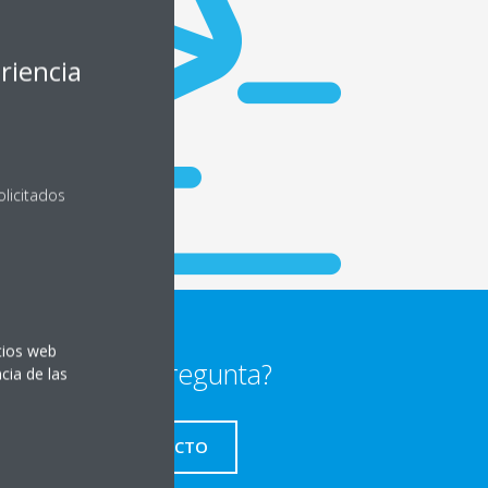
riencia
olicitados
itios web
¿Alguna pregunta?
cia de las
CONTACTO