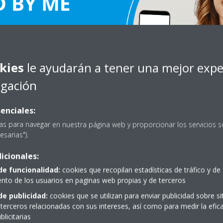
os Daikin en Stand
post-venta de
kies
le ayudarán a tener una mejor expe
 de estar siempre
egación
tros técnicos
enciales:
as para navegar en nuestra página web y proporcionar los servicios s
esarias").
 o mantenimiento de forma
ervicio técnico oficial y muchas
icionales:
o objetivo:
garantizar tu
de funcionalidad:
cookies que recopilan estadísticas de tráfico y de
to de los usuarios en paginas web propias y de terceros
ESCAPADA A UN
de publicidad:
cookies que se utilizan para enviar publicidad sobre s
ROPA!
terceros relacionadas con sus intereses, así como para medir la efica
licitarias