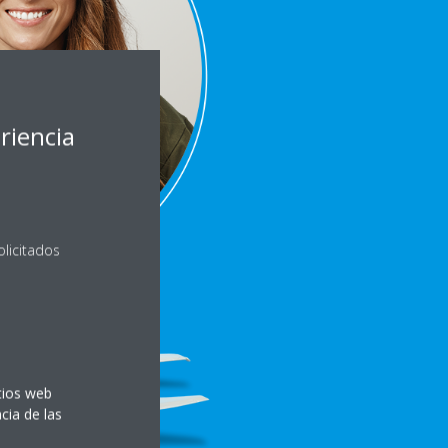
riencia
olicitados
itios web
cia de las