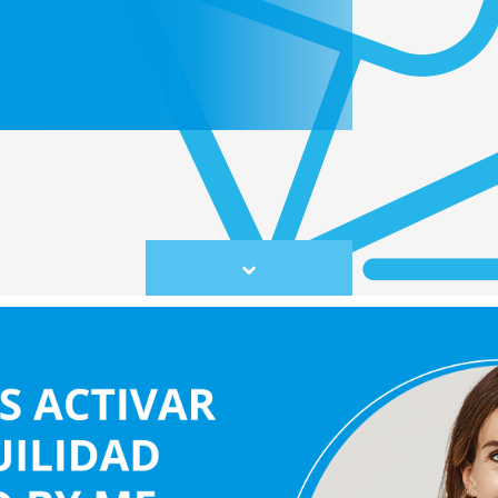
Scroll
to
content