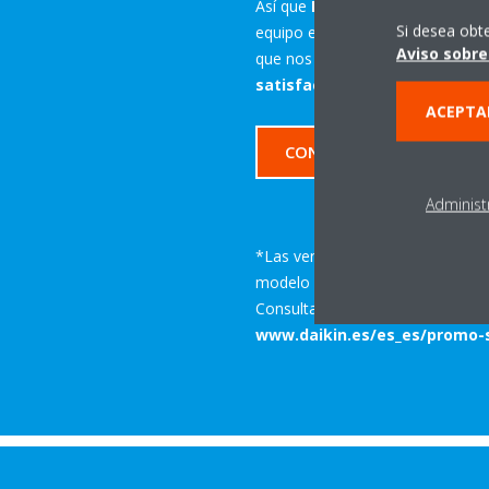
Así que
RECUERDA
: Pregunta a t
Si desea obt
equipo en el momento de la insta
Aviso sobre
que nos encarguemos de lo que
satisfacción
.
ACEPTA
CONOCE MÁS SOBRE STAN
Administ
*Las ventajas de Stand By Me pu
modelo adquirido.
Consulta
aquí
las condiciones del
www.daikin.es/es_es/promo