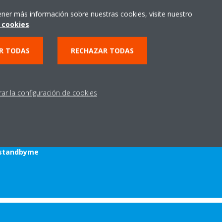
u técnico cómo registrar tu
ener más información sobre nuestras cookies, visite nuestro
lación, haz las maletas y deja
 cookies
.
 más nos importa:
tu
R TODAS
RECHAZAR TODAS
D BY ME
rar la configuración de cookies
eden variar en función del
 sorteo del viaje:
-standbyme