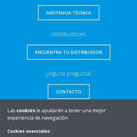
ASISTENCIA TÉCNICA
Distribuidores
ENCUENTRA TU DISTRIBUIDOR
¿Alguna pregunta?
CONTACTO
Las
cookies
le ayudarán a tener una mejor
experiencia de navegación
Quiénes somos
Cookies esenciales: