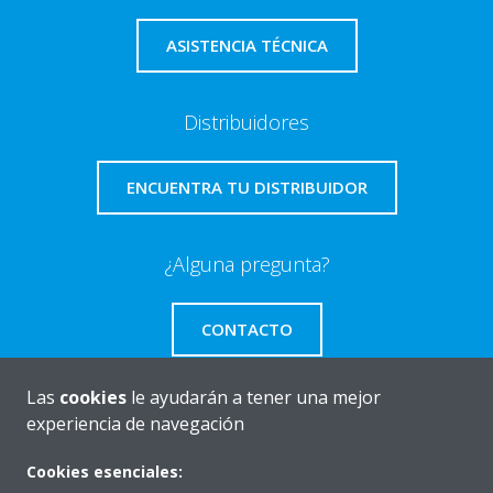
ASISTENCIA TÉCNICA
Distribuidores
ENCUENTRA TU DISTRIBUIDOR
¿Alguna pregunta?
CONTACTO
Las
cookies
le ayudarán a tener una mejor
experiencia de navegación
Quiénes somos
Cookies esenciales: