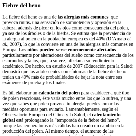
Fiebre del heno
La fiebre del heno es una de las
alergias más comunes
, que
provoca rinitis, una sensación de somnolencia y opresión en la
cabeza, además de picor en los ojos como consecuencia del polen,
ya sea de los árboles o de la hierba. Se estima que la prevalencia de
la alergia al polen en la población europea es del 40% (D’Amato
et
al.
, 2007), lo que la convierte en una de las alergias más comunes en
Europa. Los
niños pueden verse enormemente afectados
particularmente por alteraciones del sueño como consecuencia de los
estornudos y la tos, que, a su vez, afectan a su rendimiento
académico. De hecho, un estudio de 2007 (Educación para la Salud)
demostró que los adolescentes con síntomas de la fiebre del heno
tenían un 40% más de probabilidades de bajar la nota entre sus
exámenes de prueba y los finales.
Es útil elaborar un
calendario del polen
para establecer a qué tipo
de polen reaccionas, éste varía mucho entre los que lo sufren, y una
vez que sabes qué polen provoca tu alergia, puedes tomar las
medidas oportunas para evitarlo. Lamentablemente, según el
Observatorio Europeo del Clima y la Salud, el
calentamiento
global
está prolongando la "temporada de la fiebre del heno",
porque las temperaturas más cálidas han creado un cambio en la
producción del polen. Al mismo tiempo, el aumento de las