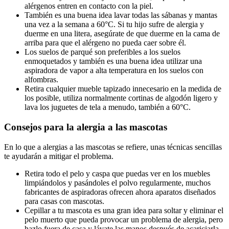
alérgenos entren en contacto con la piel.
También es una buena idea lavar todas las sábanas y mantas
una vez a la semana a 60°C. Si tu hijo sufre de alergia y
duerme en una litera, asegúrate de que duerme en la cama de
arriba para que el alérgeno no pueda caer sobre él.
Los suelos de parqué son preferibles a los suelos
enmoquetados y también es una buena idea utilizar una
aspiradora de vapor a alta temperatura en los suelos con
alfombras.
Retira cualquier mueble tapizado innecesario en la medida de
los posible, utiliza normalmente cortinas de algodón ligero y
lava los juguetes de tela a menudo, también a 60°C.
Consejos para la alergia a las mascotas
En lo que a alergias a las mascotas se refiere, unas técnicas sencillas
te ayudarán a mitigar el problema.
Retira todo el pelo y caspa que puedas ver en los muebles
limpiándolos y pasándoles el polvo regularmente, muchos
fabricantes de aspiradoras ofrecen ahora aparatos diseñados
para casas con mascotas.
Cepillar a tu mascota es una gran idea para soltar y eliminar el
pelo muerto que pueda provocar un problema de alergia, pero
hazlo fuera de casa y lávate las manos después de acariciarla,