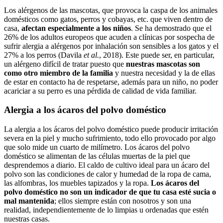
Los alérgenos de las mascotas, que provoca la caspa de los animales
domésticos como gatos, perros y cobayas, etc. que viven dentro de
casa,
afectan especialmente a los niños
. Se ha demostrado que el
26% de los adultos europeos que acuden a clínicas por sospecha de
sufrir alergia a alérgenos por inhalación son sensibles a los gatos y el
27% a los perros (Davila
et al.
, 2018). Este puede ser, en particular,
un alérgeno difícil de tratar puesto que
nuestras mascotas son
como otro miembro de la familia
y nuestra necesidad y la de ellas
de estar en contacto ha de respetarse, además para un niño, no poder
acariciar a su perro es una pérdida de calidad de vida familiar.
Alergia a los ácaros del polvo doméstico
La alergia a los ácaros del polvo doméstico puede producir irritación
severa en la piel y mucho sufrimiento, todo ello provocado por algo
que solo mide un cuarto de milímetro. Los ácaros del polvo
doméstico se alimentan de las células muertas de la piel que
desprendemos a diario. El caldo de cultivo ideal para un ácaro del
polvo son las condiciones de calor y humedad de la ropa de cama,
las alfombras, los muebles tapizados y la ropa.
Los ácaros del
polvo doméstico no son un indicador de que tu casa esté sucia o
mal mantenida
; ellos siempre están con nosotros y son una
realidad, independientemente de lo limpias u ordenadas que estén
nuestras casas.