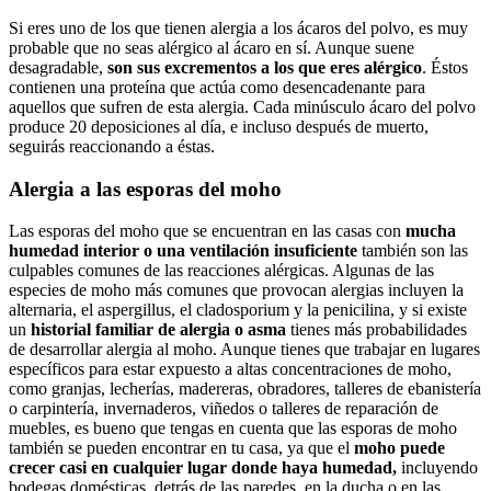
Si eres uno de los que tienen alergia a los ácaros del polvo, es muy
probable que no seas alérgico al ácaro en sí. Aunque suene
desagradable,
son sus excrementos a los que eres alérgico
. Éstos
contienen una proteína que actúa como desencadenante para
aquellos que sufren de esta alergia. Cada minúsculo ácaro del polvo
produce 20 deposiciones al día, e incluso después de muerto,
seguirás reaccionando a éstas.
Alergia a las esporas del moho
Las esporas del moho que se encuentran en las casas con
mucha
humedad interior o una ventilación insuficiente
también son las
culpables comunes de las reacciones alérgicas. Algunas de las
especies de moho más comunes que provocan alergias incluyen la
alternaria, el aspergillus, el cladosporium y la penicilina, y si existe
un
historial familiar de alergia o asma
tienes más probabilidades
de desarrollar alergia al moho. Aunque tienes que trabajar en lugares
específicos para estar expuesto a altas concentraciones de moho,
como granjas, lecherías, madereras, obradores, talleres de ebanistería
o carpintería, invernaderos, viñedos o talleres de reparación de
muebles, es bueno que tengas en cuenta que las esporas de moho
también se pueden encontrar en tu casa, ya que el
moho puede
crecer casi en cualquier lugar donde haya humedad,
incluyendo
bodegas domésticas, detrás de las paredes, en la ducha o en las