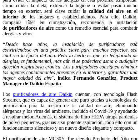
como cuidar la dieta, extremar la higiene o evitar pasar mucho
tiempo en exterior, será clave cuidar la
calidad del aire en el
interior
de los hogares o establecimientos. Para ello, Daikin,
compañía líder en climatización, recomienda la instalación
de
purificadores de aire
como un remedio esencial para combatir
alergias y virus.
“Desde hace años, la instalación de purificadores está
convirtiéndose en una práctica clave para muchos espacios, sea
cual sea la época del año. Pero lo cierto es que, en temporada de
alergias, es fundamental, más aún si se padeciera asma o cualquier
afección respiratoria crónica. Los purificadores consiguen eliminar
los agentes contaminantes presentes en el interior y garantizar una
mayor calidad del aire
”,
indica Fernando González, Product
Manager de Daikin España
.
Los
purificadores de aire Daikin
cuentan con tecnología Flash
Streamer, que es capaz de generar aire puro gracias a tecnologías de
purificación para la mejora de la calidad de aire, eliminando
alérgenos y los virus del ambiente, incluido el Covid-19 y ayudando
a respirar mejor. Además, el sistema de filtro HEPA atrapa partículas
de polvo pequeñas, gracias a su potente aspiración, todo ello con un
funcionamiento silencioso y un nuevo diseño elegante y compacto.
El purificador de aire MC30Y, fue elegido Producto del Año por