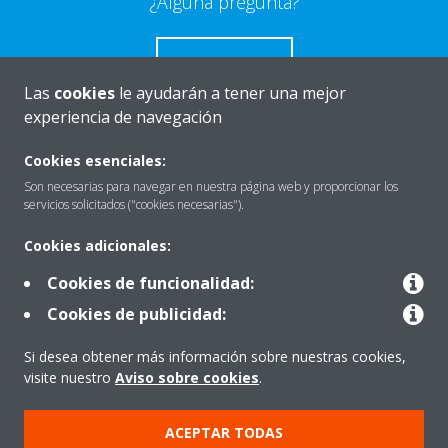
¿Alguna pregunta?
CONTACTO
Las
cookies
le ayudarán a tener una mejor
experiencia de navegación
Cookies esenciales:
Quiénes somos
Son necesarias para navegar en nuestra página web y proporcionar los
servicios solicitados ("cookies necesarias").
Cookies adicionales:
Destacados
Cookies de funcionalidad:
Cookies de publicidad:
Contactar con Daikin
Si desea obtener más información sobre nuestras cookies,
visite nuestro
Aviso sobre cookies
.
Nuestros Productos
ACEPTAR TODAS