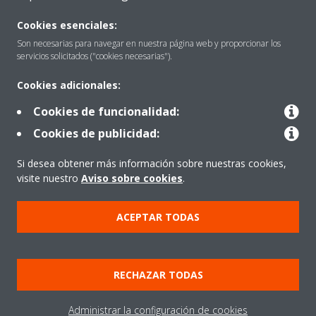
Quiénes somos
Cookies esenciales:
Son necesarias para navegar en nuestra página web y proporcionar los
servicios solicitados ("cookies necesarias").
Destacados
Cookies adicionales:
Cookies de funcionalidad:
Contactar con Daikin
Cookies de publicidad:
Si desea obtener más información sobre nuestras cookies,
Nuestros Productos
visite nuestro
Aviso sobre cookies
.
ACEPTAR TODAS
Copyright © Daikin
Aviso Legal
Cookies
Política de Protección de Datos
RECHAZAR TODAS
Ética corporativa
Prensa
Data Act
Administrar la configuración de cookies