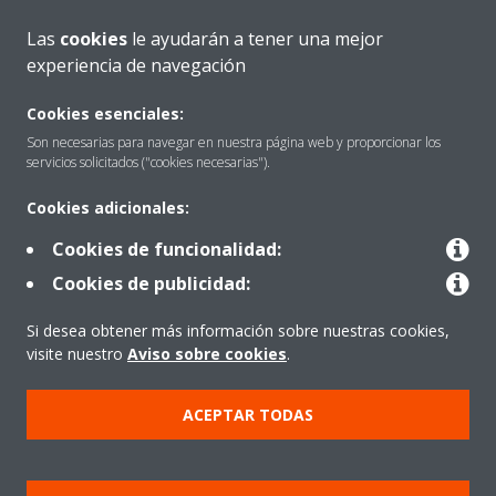
Las
cookies
le ayudarán a tener una mejor
experiencia de navegación
Quiénes somos
Cookies esenciales:
Son necesarias para navegar en nuestra página web y proporcionar los
servicios solicitados ("cookies necesarias").
Destacados
Cookies adicionales:
Cookies de funcionalidad:
Contactar con Daikin
Cookies de publicidad:
Si desea obtener más información sobre nuestras cookies,
Nuestros Productos
visite nuestro
Aviso sobre cookies
.
ACEPTAR TODAS
Copyright © Daikin
Aviso Legal
Cookies
Política de Protección de Datos