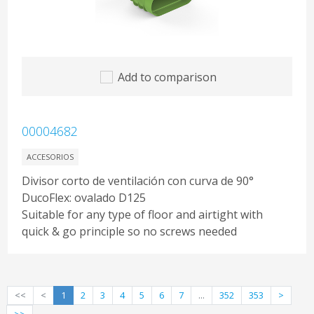
Add to comparison
00004682
ACCESORIOS
Divisor corto de ventilación con curva de 90°
DucoFlex: ovalado D125
Suitable for any type of floor and airtight with
quick & go principle so no screws needed
<<
<
1
2
3
4
5
6
7
...
352
353
>