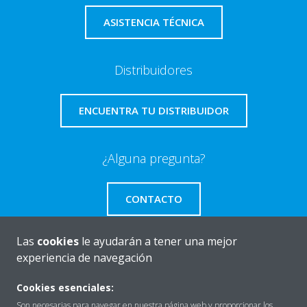
ASISTENCIA TÉCNICA
Distribuidores
ENCUENTRA TU DISTRIBUIDOR
¿Alguna pregunta?
CONTACTO
Las
cookies
le ayudarán a tener una mejor
experiencia de navegación
Quiénes somos
Cookies esenciales:
Son necesarias para navegar en nuestra página web y proporcionar los