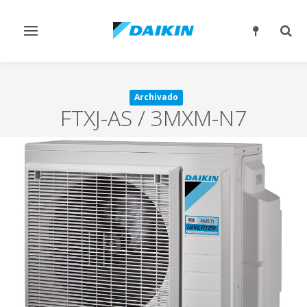
Alternar
Alter
navegación
búsq
Archivado
FTXJ-AS / 3MXM-N7