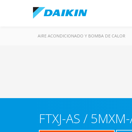
AIRE ACONDICIONADO Y BOMBA DE CALOR
FTXJ-AS / 5MXM-