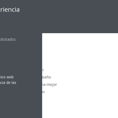
riencia
olicitados
acción
a el flujo de aire en modo
itios web
l uso de unas aletas de diseño
cia de las
e más focalizado permite una mejor
atura en toda la habitación