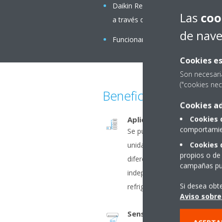
Daikin Residential Controller: cont
Las
coo
a través de la red local o Internet.
de nav
Funcionamiento muy silencioso. El
Cookies es
Son necesari
("cookies nec
Beneficios
Cookies ad
Cookies 
Aplicaciones de modelos 
comportamien
Se pueden conectar 2, 3, 4 ó 
Cookies 
unidad exterior, incluso cua
propios o de 
diferentes. Todas las unidade
campañas pub
independientemente dentro 
Si desea obt
refrigeración.
Aviso sobre
Sensor térmico inteligen