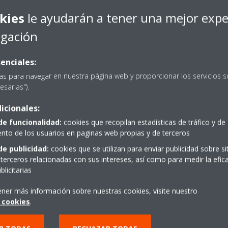
role la unidad interior desde cualquier lugar con una aplicación,
kies
le ayudarán a tener una mejor expe
egación
 nivel de presión sonora baja hasta 19dBA !
enciales:
as para navegar en nuestra página web y proporcionar los servicios s
esarias").
icionales:
de funcionalidad:
cookies que recopilan estadísticas de tráfico y de
Multi
Efecto Coanda: calef
to de los usuarios en paginas web propias y de terceros
5 unidades interiores a una sola
El efecto Coanda optimiz
de publicidad:
cookies que se utilizan para enviar publicidad sobre s
ndo éstas tengan capacidades
refrigeración. Mediante e
terceros relacionadas con sus intereses, así como para medir la efica
s interiores se pueden controlar
especial, el flujo de air
licitarias
del mismo modo de calefacción o
distribución de la temper
ener más información sobre nuestras cookies, visite nuestro
 cookies
.
te
Aplicación Onecta