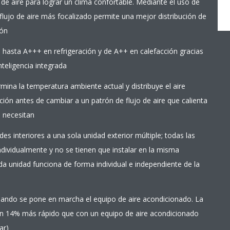
 de aire para lograr un clima confortable. Mediante el uso de
 flujo de aire más focalizado permite una mejor distribución de
ión
e hasta A+++ en refrigeración y de A++ en calefacción gracias
inteligencia integrada
rmina la temperatura ambiente actual y distribuye el aire
ión antes de cambiar a un patrón de flujo de aire que calienta
o necesitan
s interiores a una sola unidad exterior múltiple; todas las
ndividualmente y no se tienen que instalar en la misma
a unidad funciona de forma individual e independiente de la
 cuando se pone en marcha el equipo de aire acondicionado. La
un 14% más rápido que con un equipo de aire acondicionado
ar)