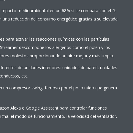
el impacto medioambiental en un 68% si se compara con el R-
n una reducción del consumo energético gracias a su elevada
nes para activar las reacciones químicas con las partículas
sh Streamer descompone los alérgenos como el polen y los
olores molestos proporcionando un aire mejor y más limpio.
iferentes de unidades interiores: unidades de pared, unidades
conductos, etc.
an un compresor swing, famoso por el poco ruido que genera
zon Alexa o Google Assistant para controlar funciones
igna, el modo de funcionamiento, la velocidad del ventilador,