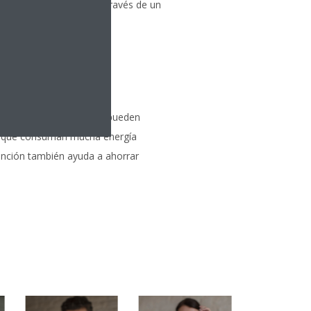
 desde cualquier lugar a través de un
nergía, de modo que se pueden
vos que consuman mucha energía
unción también ayuda a ahorrar