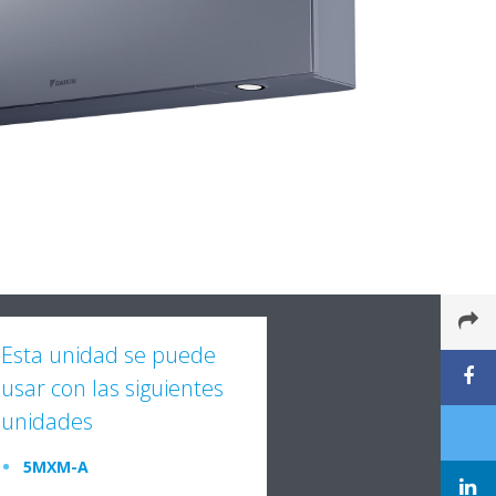
Esta unidad se puede
usar con las siguientes
unidades
5MXM-A