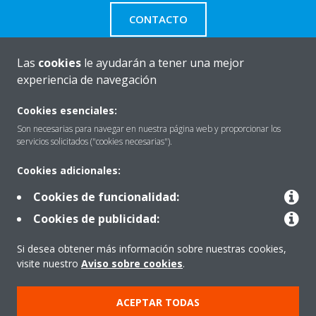
CONTACTO
Las
cookies
le ayudarán a tener una mejor
experiencia de navegación
Quiénes somos
Cookies esenciales:
Son necesarias para navegar en nuestra página web y proporcionar los
servicios solicitados ("cookies necesarias").
Destacados
Cookies adicionales:
Cookies de funcionalidad:
Contactar con Daikin
Cookies de publicidad:
Si desea obtener más información sobre nuestras cookies,
Nuestros Productos
visite nuestro
Aviso sobre cookies
.
ACEPTAR TODAS