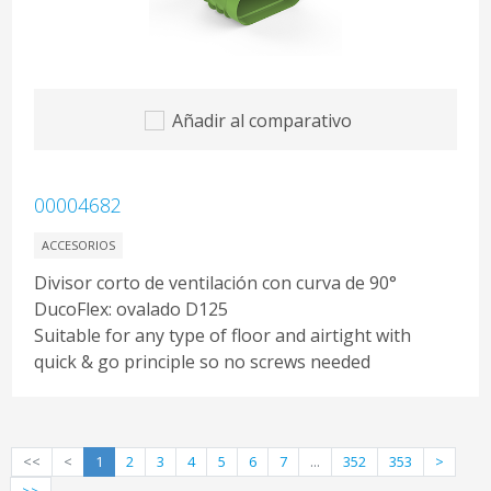
Añadir al comparativo
00004682
ACCESORIOS
Divisor corto de ventilación con curva de 90°
DucoFlex: ovalado D125
Suitable for any type of floor and airtight with
quick & go principle so no screws needed
<<
<
1
2
3
4
5
6
7
...
352
353
>