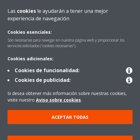
Las
cookies
le ayudarán a tener una mejor
experiencia de navegación
Quiénes somos
Cookies esenciales:
Son necesarias para navegar en nuestra página web y proporcionar los
servicios solicitados ("cookies necesarias").
Destacados
Cookies adicionales:
Cookies de funcionalidad:
Contactar con Daikin
Cookies de publicidad:
Si desea obtener más información sobre nuestras cookies,
Nuestros Productos
visite nuestro
Aviso sobre cookies
.
ACEPTAR TODAS
Copyright © Daikin
Aviso Legal
Cookies
Política de Protección de Datos