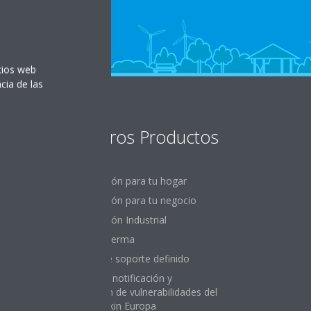
itios web
cia de las
Nuestros Productos
Climatización para tu hogar
Climatización para tu negocio
Climatización Industrial
Daikin Altherma
Período de soporte definido
Política de notificación y
sual
divulgación de vulnerabilidades del
Grupo Daikin Europa