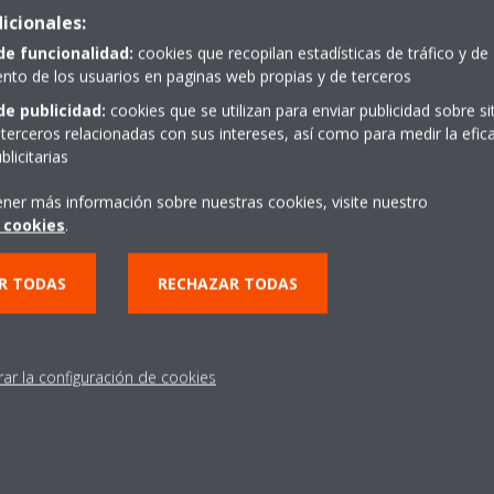
icionales:
de funcionalidad:
cookies que recopilan estadísticas de tráfico y de
to de los usuarios en paginas web propias y de terceros
de publicidad:
cookies que se utilizan para enviar publicidad sobre s
terceros relacionadas con sus intereses, así como para medir la efica
licitarias
ener más información sobre nuestras cookies, visite nuestro
stacados
Contactar con
 cookies
.
Daikin
R TODAS
RECHAZAR TODAS
 acondicionado
Contactar con Daikin
d by me
Asistencia técnica
rar la configuración de cookies
uetas Energéticas
Encuentra tu oficina Daikin
logo Presto
Pide presupuesto
a de calor
Suscríbete al Newsletter men