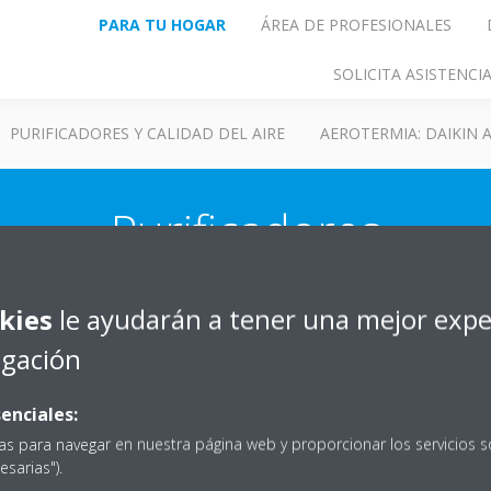
PARA TU HOGAR
ÁREA DE PROFESIONALES
SOLICITA ASISTENC
PURIFICADORES Y CALIDAD DEL AIRE
AEROTERMIA: DAIKIN
Purificadores
kies
le ayudarán a tener una mejor expe
egación
a?
Distribuidores
enciales:
as para navegar en nuestra página web y proporcionar los servicios s
ENCUENTRA TU DISTRIBUIDOR
esarias").