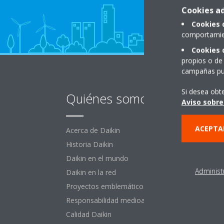
Cookies ad
Cookies 
comportamien
Cookies 
propios o de 
campañas pub
Si desea obt
Quiénes somos
De
Aviso sobre
ACEPTA
Acerca de Daikin
Aire
Historia Daikin
R-32
Daikin en el mundo
Stan
Administ
Daikin en la red
Etiq
Proyectos emblemáticos
Catá
Responsabilidad medioambiental
Bomb
Calidad Daikin
BIM