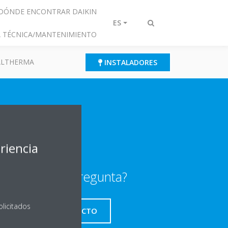
DÓNDE ENCONTRAR DAIKIN
ES
Alternar
IA TÉCNICA/MANTENIMIENTO
búsqueda
 ALTHERMA
INSTALADORES
riencia
¿Alguna pregunta?
olicitados
CONTACTO