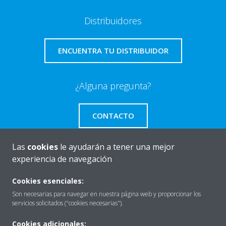
Distribuidores
ENCUENTRA TU DISTRIBUIDOR
¿Alguna pregunta?
CONTACTO
Las
cookies
le ayudarán a tener una mejor
experiencia de navegación
Quiénes somos
Cookies esenciales:
Son necesarias para navegar en nuestra página web y proporcionar los
servicios solicitados ("cookies necesarias").
Destacados
Cookies adicionales: