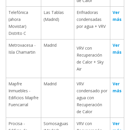
de Calor
Telefónica
Las Tablas
Enfriadoras
Ver
(ahora
(Madrid)
condensadas
más
Movistar)
por agua + VRV
Distrito C
Metrovacesa -
Madrid
Ver
VRV con
Isla Chamartin
más
Recuperación
de Calor + Sky
Air
Mapfre
Madrid
VRV
Ver
Inmuebles -
condensado por
más
Edificios Mapfre
agua con
Fuencarral
Recuperación
de Calor
Procisa -
Somosaguas
VRV con
Ver