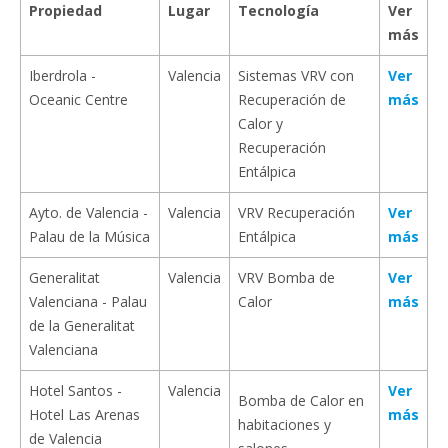
Propiedad
Lugar
Tecnología
Ver
más
Iberdrola -
Valencia
Sistemas VRV con
Ver
Oceanic Centre
Recuperación de
más
Calor y
Recuperación
Entálpica
Ayto. de Valencia -
Valencia
VRV Recuperación
Ver
Palau de la Música
Entálpica
más
Generalitat
Valencia
VRV Bomba de
Ver
Valenciana - Palau
Calor
más
de la Generalitat
Valenciana
Hotel Santos -
Valencia
Ver
Bomba de Calor en
Hotel Las Arenas
más
habitaciones y
de Valencia