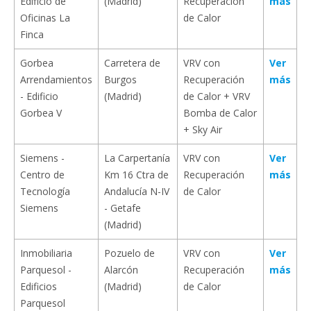
Edificio de
(Madrid)
Recuperación
más
Oficinas La
de Calor
Finca
Gorbea
Carretera de
VRV con
Ver
Arrendamientos
Burgos
Recuperación
más
- Edificio
(Madrid)
de Calor + VRV
Gorbea V
Bomba de Calor
+ Sky Air
Siemens -
La Carpertanía
VRV con
Ver
Centro de
Km 16 Ctra de
Recuperación
más
Tecnología
Andalucía N-IV
de Calor
Siemens
- Getafe
(Madrid)
Inmobiliaria
Pozuelo de
VRV con
Ver
Parquesol -
Alarcón
Recuperación
más
Edificios
(Madrid)
de Calor
Parquesol