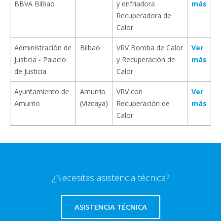
BBVA Bilbao
y enfriadora
más
Recuperadora de
Calor
Administración de
Bilbao
VRV Bomba de Calor
Ver
Justicia - Palacio
y Recuperación de
más
de Justicia
Calor
Ayuntamiento de
Amurrio
VRV con
Ver
Amurrio
(Vizcaya)
Recuperación de
más
Calor
¿Necesitas asistencia técnica?
ASISTENCIA TÉCNICA