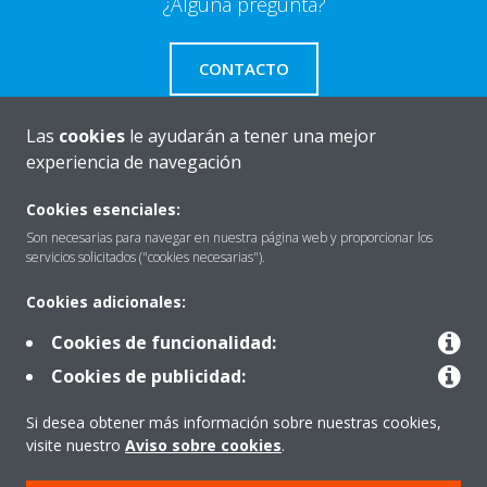
¿Alguna pregunta?
CONTACTO
Las
cookies
le ayudarán a tener una mejor
experiencia de navegación
Quiénes somos
Cookies esenciales:
Son necesarias para navegar en nuestra página web y proporcionar los
servicios solicitados ("cookies necesarias").
Destacados
Cookies adicionales:
Cookies de funcionalidad:
Contactar con Daikin
Cookies de publicidad:
Si desea obtener más información sobre nuestras cookies,
Nuestros Productos
visite nuestro
Aviso sobre cookies
.