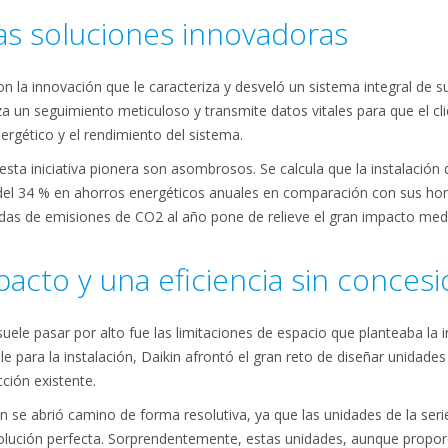
s soluciones innovadoras
n la innovación que le caracteriza y desveló un sistema integral de s
iza un seguimiento meticuloso y transmite datos vitales para que el c
rgético y el rendimiento del sistema.
esta iniciativa pionera son asombrosos. Se calcula que la instalación
del 34 % en ahorros energéticos anuales en comparación con sus ho
as de emisiones de CO2 al año pone de relieve el gran impacto medio
cto y una eficiencia sin conces
uele pasar por alto fue las limitaciones de espacio que planteaba la 
le para la instalación, Daikin afrontó el gran reto de diseñar unidades
cción existente.
in se abrió camino de forma resolutiva, ya que las unidades de la s
 solución perfecta. Sorprendentemente, estas unidades, aunque propo