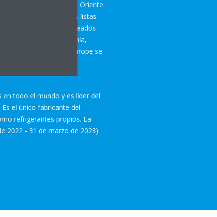
e climatización en Europa, Oriente
ntenimiento y soluciones listas
ta con más de 13 700 empleados
a República Checa, Alemania,
incipal del grupo Daikin Europe se
n 1973.
 en todo el mundo y es líder del
Es el único fabricante del
como refrigerantes propios. La
 de 2022 - 31 de marzo de 2023).