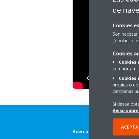
de nav
Cookies es
Son necesari
("cookies nec
Cookies ad
Cookies 
comportamien
Cookies 
propios o de 
campañas pub
Si desea obt
Aviso sobre
ACEPTA
Acerca de Daikin Europe N.V.