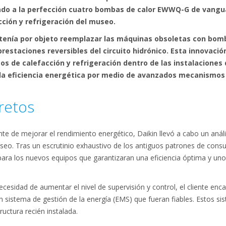
rado a la perfección cuatro bombas de calor EWWQ-G de vangua
cción y refrigeración del museo.
tenía por objeto reemplazar las máquinas obsoletas con bomb
restaciones reversibles del circuito hidrónico. Esta innovació
os de calefacción y refrigeración dentro de las instalaciones
a eficiencia energética por medio de avanzados mecanismos 
retos
ente de mejorar el rendimiento energético, Daikin llevó a cabo un anál
useo. Tras un escrutinio exhaustivo de los antiguos patrones de con
ara los nuevos equipos que garantizaran una eficiencia óptima y un
ecesidad de aumentar el nivel de supervisión y control, el cliente enc
n sistema de gestión de la energía (EMS) que fueran fiables. Estos sis
ructura recién instalada.