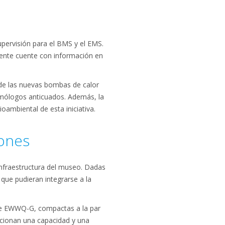
upervisión para el BMS y el EMS.
liente cuente con información en
 de las nuevas bombas de calor
mólogos anticuados. Además, la
ambiental de esta iniciativa.
iones
infraestructura del museo. Dadas
 que pudieran integrarse a la
erie EWWQ-G, compactas a la par
rcionan una capacidad y una