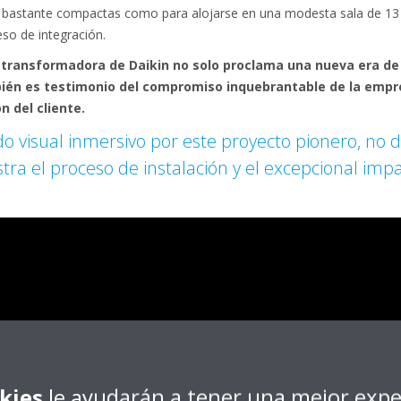
lo bastante compactas como para alojarse en una modesta sala de 13
eso de integración.
 transformadora de Daikin no solo proclama una nueva era de 
ién es testimonio del compromiso inquebrantable de la empres
n del cliente.
do visual inmersivo por este proyecto pionero, no d
tra el proceso de instalación y el excepcional impa
kies
le ayudarán a tener una mejor expe