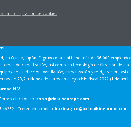
el grupo global Daikin Industries y el proveedor líder de tecnologías d
brica y comercializa un amplio catálogo de productos, servicios de ma
rar la configuración de cookies
ciales, comerciales e industriales. A día de hoy, Daikin Europe cuen
as. Cuenta con 14 instalaciones de producción con sede en Bélgica, l
 Unido, Turquía, los Emiratos Árabes Unidos y Arabia Saudí. La sede pr
La compañía se fundó en 1972 y la producción en Europa comenzó e
td.
24, en Osaka, Japón. El grupo mundial tiene más de 96 000 empleados
emas de climatización, así como en tecnología de filtración de aire. 
uipos de calefacción, ventilación, climatización y refrigeración, así 
tas de 28,2 millones de euros en el ejercicio fiscal 2022 (1 de abril
urope N.V.
Correo electrónico:
sap.s@daikineurope.com
5 462321 Correo electrónico:
kakinaga.d@bxl.daikineurope.com