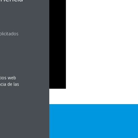
olicitados
itios web
cia de las