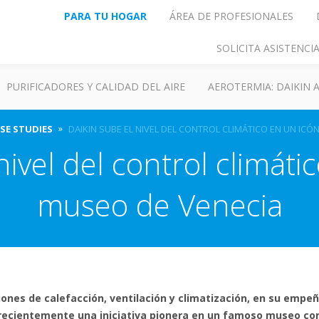
PARA TU HOGAR
ÁREA DE PROFESIONALES
SOLICITA ASISTENC
PURIFICADORES Y CALIDAD DEL AIRE
AEROTERMIA: DAIKIN
SE STUDIES
DAIKIN SUBE EL NIVEL DEL CONTROL CLIMÁTICO EN UN ICÓ
nivel del control climáti
museo de Venecia
ciones de calefacción, ventilación y climatización, en su empeñ
 recientemente una iniciativa pionera en un famoso museo con