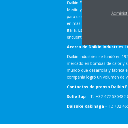
Daikin Europe N.V. es una filial d
Medio y África. Daikin diseña, fa
Administ
para usar en los ámbitos residen
en más de 57 filiales consolidad
Italia, España, Austria, el Reino
encuentra en Ostende, Bélgica. 
Acerca de Daikin Industries L
Daikin Industries se fundó en 19
mercado en bombas de calor y sist
mundo que desarrolla y fabrica eq
compañía logró un volumen de ven
Contactos de prensa Daikin E
Sofie Sap
– T.: +32 472 580482 
Daisuke Kakinaga
– T.: +32 46