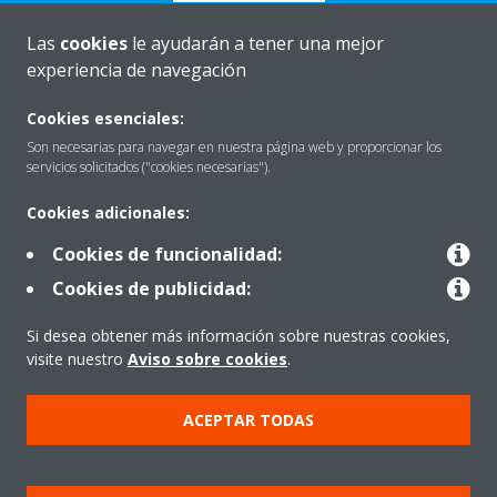
Las
cookies
le ayudarán a tener una mejor
experiencia de navegación
Quiénes somos
Cookies esenciales:
Son necesarias para navegar en nuestra página web y proporcionar los
servicios solicitados ("cookies necesarias").
Destacados
Cookies adicionales:
Cookies de funcionalidad:
Contactar con Daikin
Cookies de publicidad:
Si desea obtener más información sobre nuestras cookies,
Nuestros Productos
visite nuestro
Aviso sobre cookies
.
ACEPTAR TODAS
Copyright © Daikin
Aviso Legal
Cookies
Política de Protección de Datos