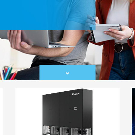
Scroll
to
content