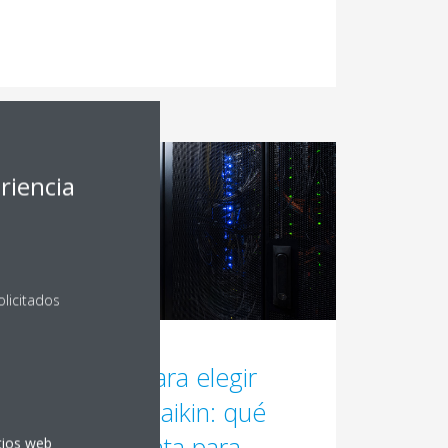
riencia
olicitados
17 razones para elegir
enfriadoras Daikin: qué
tener en cuenta para
itios web