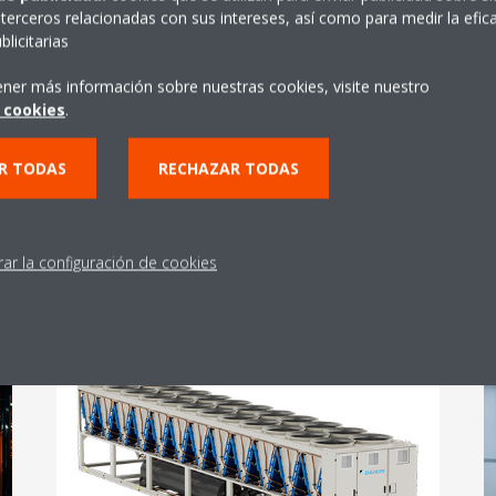
terceros relacionadas con sus intereses, así como para medir la efica
seleccionar Daikin
licitarias
Aquí tienes las 8 razones por las que
ener más información sobre nuestras cookies, visite nuestro
Daikin es la mejor opción como solución
 cookies
.
de control para centros de datos.
R TODAS
RECHAZAR TODAS
Leer más
rar la configuración de cookies