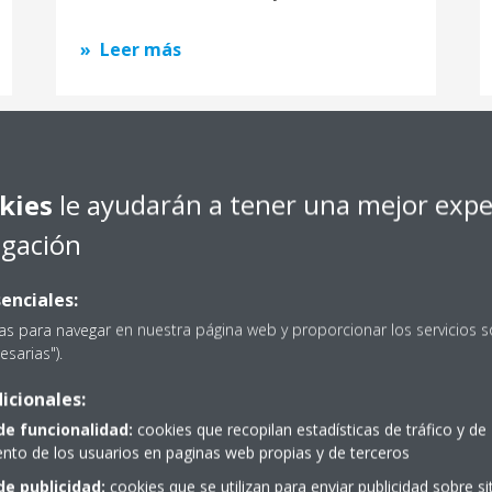
Leer más
kies
le ayudarán a tener una mejor expe
egación
enciales:
as para navegar en nuestra página web y proporcionar los servicios s
esarias").
icionales:
Cómo elegir una solución
de funcionalidad:
cookies que recopilan estadísticas de tráfico y de
de control para Centros de
to de los usuarios en paginas web propias y de terceros
Datos: 8 razones para
de publicidad:
cookies que se utilizan para enviar publicidad sobre s