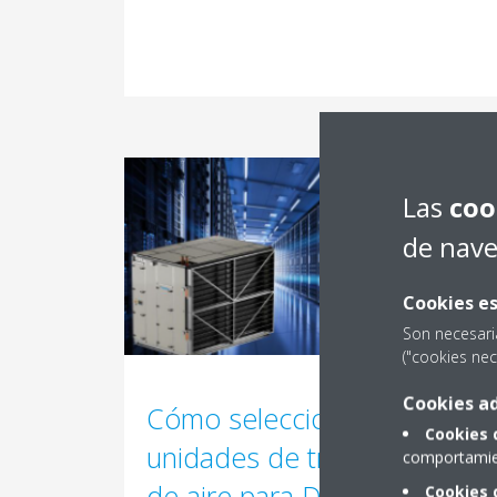
Las
coo
de nav
Cookies es
Son necesari
("cookies nec
Cookies ad
Cómo seleccionar
Cookies 
unidades de tratamiento
comportamien
de aire para Data Center:
Cookies 