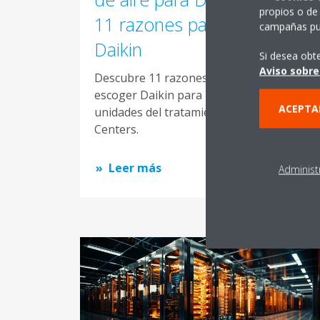
propios o de 
11 razones para elegir
campañas pub
Daikin
Si desea obt
Aviso sobre
Descubre 11 razones por las que
escoger Daikin para la instalación de
ACEPTA
unidades del tratamiento de aire de Data
Centers.
Leer más
Administ