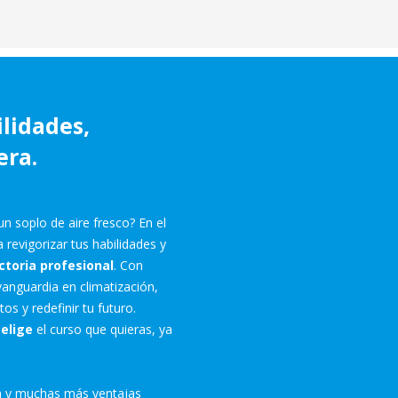
lidades,
era.
un soplo de aire fresco? En el
 revigorizar tus habilidades y
ctoria profesional
. Con
vanguardia en climatización,
os y redefinir tu futuro.
y
elige
el curso que quieras, ya
a y muchas más ventajas