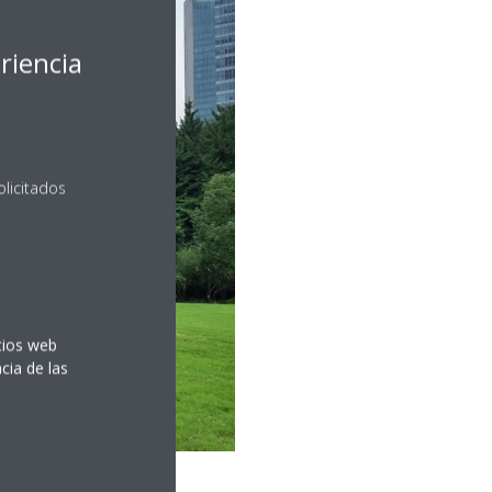
riencia
olicitados
itios web
cia de las