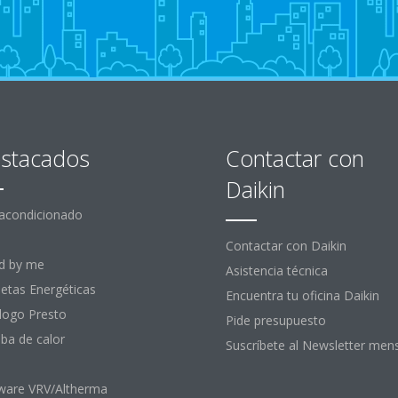
stacados
Contactar con
Daikin
 acondicionado
Contactar con Daikin
d by me
Asistencia técnica
uetas Energéticas
Encuentra tu oficina Daikin
logo Presto
Pide presupuesto
a de calor
Suscríbete al Newsletter men
ware VRV/Altherma