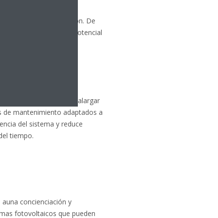
 control de la instalación. De
 el máximo partido del potencial
 desde un sistema de
a instalación.
to óptimo del sistema y alargar
mas de mantenimiento adaptados a
encia del sistema y reduce
del tiempo.
 auna concienciación y
temas fotovoltaicos que pueden