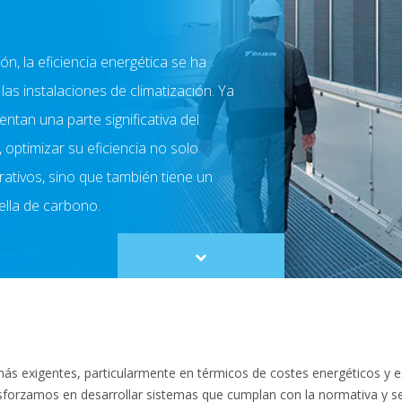
n, la eficiencia energética se ha
las instalaciones de climatización. Ya
entan una parte significativa del
 optimizar su eficiencia no solo
rativos, sino que también tiene un
ella de carbono.
Scroll
to
content
más exigentes, particularmente en térmicos de costes energéticos y 
sforzamos en desarrollar sistemas que cumplan con la normativa y s