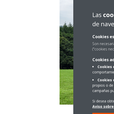
Las
coo
de nav
Cookies es
Son necesari
("cookies nec
Cookies ad
Cookies 
comportamien
Cookies 
propios o de 
campañas pub
Si desea obt
Aviso sobre