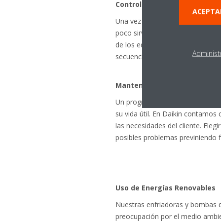
Control de la instalación
ACEPTA
Una vez que se ha diseñado un si
poco sirve contar con los mejore
de los equipos de producción. En
Administ
secuenciación de control por so
Mantenimiento Preventivo
Un programa de mantenimiento pr
su vida útil. En Daikin contamo
las necesidades del cliente. Ele
posibles problemas previniendo f
Uso de Energías Renovables
Nuestras enfriadoras y bombas de
preocupación por el medio ambien