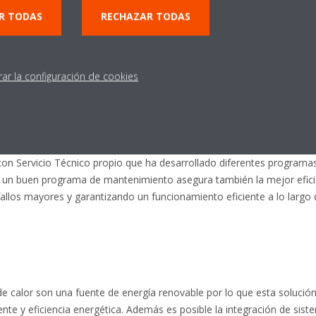
R TODAS
RECHAZAR TODAS
stema de producción muy eficiente, otro punto a tener en cuenta es el
s rendimientos si el sistema de control planteado no permite obtener
 Daikin hemos desarrollado múltiples soluciones de control, que van
rar la configuración de cookies
nda común, hasta secuenciadores más avanzados y personalizados a l
eventivo adecuado a la unidad es clave para garantizar el rendimien
s con Servicio Técnico propio que ha desarrollado diferentes progra
gir un buen programa de mantenimiento asegura también la mejor efici
allos mayores y garantizando un funcionamiento eficiente a lo largo 
 calor son una fuente de energía renovable por lo que esta solución
te y eficiencia energética. Además es posible la integración de sis