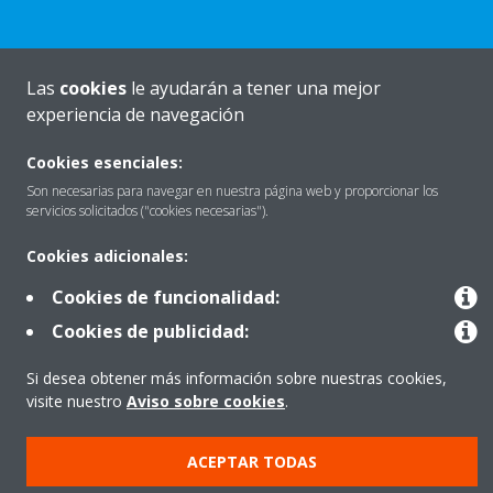
Las
cookies
le ayudarán a tener una mejor
Quiénes somos
experiencia de navegación
Cookies esenciales:
Destacados
Son necesarias para navegar en nuestra página web y proporcionar los
servicios solicitados ("cookies necesarias").
Cookies adicionales:
Contactar con Daikin
Cookies de funcionalidad:
Cookies de publicidad:
Nuestros Productos
Si desea obtener más información sobre nuestras cookies,
visite nuestro
Aviso sobre cookies
.
Copyright © Daikin
ACEPTAR TODAS
Aviso Legal
Cookies
Política de Protección de Datos