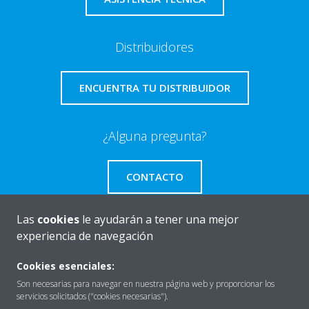
Distribuidores
ENCUENTRA TU DISTRIBUIDOR
¿Alguna pregunta?
CONTACTO
Las
cookies
le ayudarán a tener una mejor
experiencia de navegación
Quiénes somos
Cookies esenciales:
Son necesarias para navegar en nuestra página web y proporcionar los
servicios solicitados ("cookies necesarias").