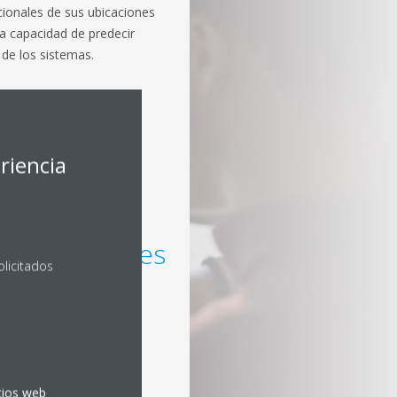
ionales de sus ubicaciones
a capacidad de predecir
 de los sistemas.
lanos por
riencia
 instalación directamente
 de la misma.
as ubicaciones
olicitados
stión de todas sus
ataforma.
do en
itios web