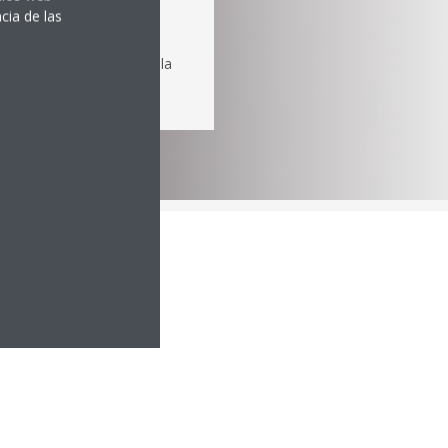
cia de las
enor nivel de acceso en la
del usuario y su cargo.