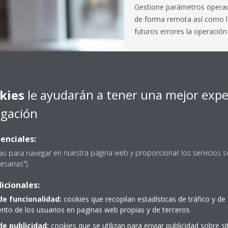
Gestione parámetros operac
de forma remota así como l
futuros errores la operación
Control de p
ubicación
kies
le ayudarán a tener una mejor expe
Controle las unidades de su
egación
desde los planos detallados
enciales:
Acceso a vari
as para navegar en nuestra página web y proporcionar los servicios s
esarias").
Centralice el control y la ge
icionales:
instalaciones en una sola pl
de funcionalidad:
cookies que recopilan estadísticas de tráfico y de
Acceso basa
to de los usuarios en paginas web propias y de terceros
de publicidad:
cookies que se utilizan para enviar publicidad sobre s