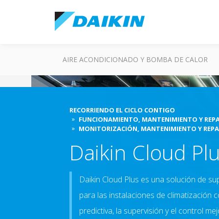
AIRE ACONDICIONADO Y BOMBA DE CALOR
RECORRIENDO EL CICLO CONTIGO
FUNCIONAMIENTO, MANTENIMIENTO Y REP
MONITORIZACIÓN, MANTENIMIENTO Y REP
Daikin Cloud Pl
Daikin Cloud Plus es una solución de su
para las instalaciones de climatización c
predictiva, la supervisión y el control m