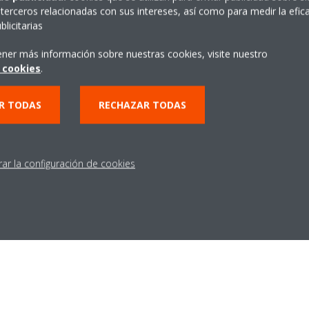
permisos
terceros relacionadas con sus intereses, así como para medir la efica
licitarias
Capacidad de dar mayor o m
ener más información sobre nuestras cookies, visite nuestro
plataforma en base al nivel 
 cookies
.
R TODAS
RECHAZAR TODAS
rar la configuración de cookies
Características