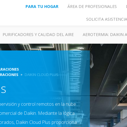
PARA TU HOGAR
ÁREA DE PROFESIONALES
SOLICITA ASISTENC
PURIFICADORES Y CALIDAD DEL AIRE
AEROTERMIA: DAIKIN
ARACIONES
ARACIONES
DAIKIN CLOUD PLUS
us
pervisión y control remotos en la nube
omercial de Daikin. Mediante la lógica
ejorados, Daikin Cloud Plus proporciona