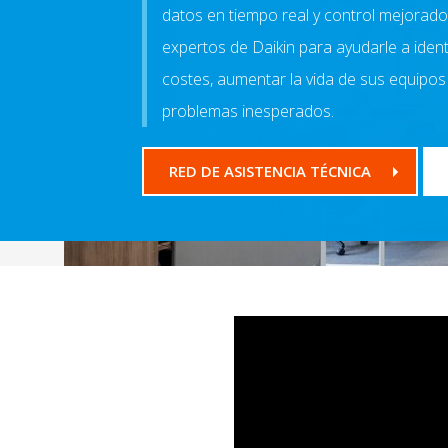
datos en tiempo real y control mejorado
expertos de Daikin para ayudarle a iden
costes, aumentar la vida de sus equipos
problemas inesperados.
RED DE ASISTENCIA TÉCNICA