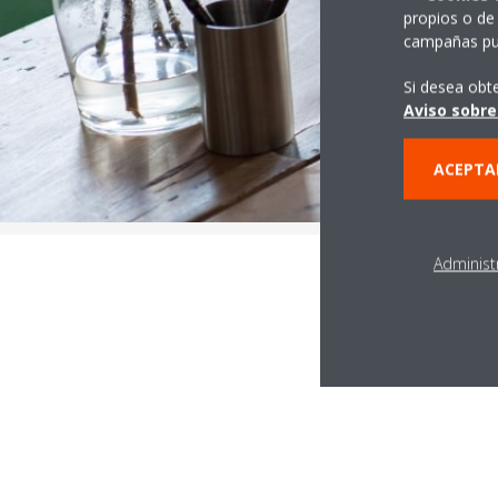
propios o de 
campañas pub
Si desea obt
Aviso sobre
ACEPTA
Administ