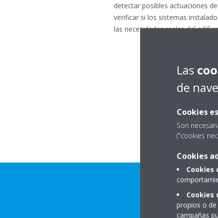
detectar posibles actuaciones de
verificar si los sistemas instala
las necesidades reales del edifici
Las
coo
de nav
Cookies es
Son necesari
("cookies nec
Cookies ad
Cookies 
comportamien
Cookies 
propios o de 
campañas pub