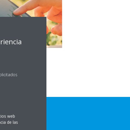
riencia
olicitados
itios web
cia de las