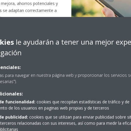
 mejora, ahorros potenciales y
dos se adaptan correctamente a
o.
kies
le ayudarán a tener una mejor expe
egación
enciales:
as para navegar en nuestra página web y proporcionar los servicios s
esarias").
icionales:
de funcionalidad:
cookies que recopilan estadísticas de tráfico y de
to de los usuarios en paginas web propias y de terceros
de publicidad:
cookies que se utilizan para enviar publicidad sobre s
¿En qué consiste?
terceros relacionadas con sus intereses, así como para medir la efica
licitarias