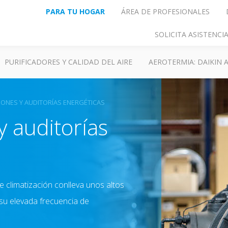
PARA TU HOGAR
ÁREA DE PROFESIONALES
SOLICITA ASISTENC
PURIFICADORES Y CALIDAD DEL AIRE
AEROTERMIA: DAIKIN
IONES Y AUDITORÍAS ENERGÉTICAS
y auditorías
e climatización conlleva unos altos
su elevada frecuencia de