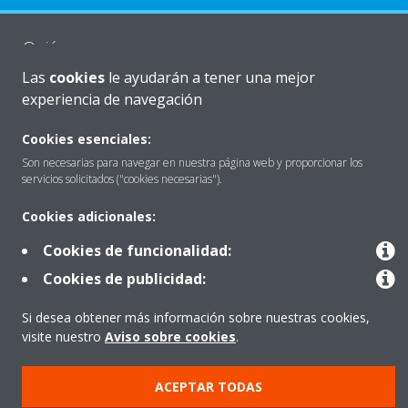
Quiénes somos
Las
cookies
le ayudarán a tener una mejor
experiencia de navegación
Destacados
Cookies esenciales:
Son necesarias para navegar en nuestra página web y proporcionar los
servicios solicitados ("cookies necesarias").
Contactar con Daikin
Cookies adicionales:
Cookies de funcionalidad:
Nuestros Productos
Cookies de publicidad:
Si desea obtener más información sobre nuestras cookies,
Copyright © Daikin
visite nuestro
Aviso sobre cookies
.
Aviso Legal
Cookies
Política de Protección de Datos
Ética corporativa
Prensa
Data Act
ACEPTAR TODAS