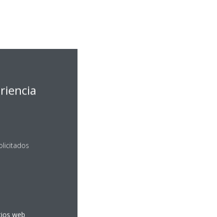
riencia
olicitados
itios web