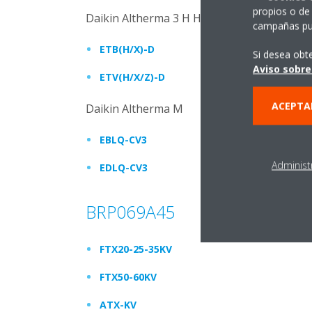
propios o de 
Daikin Altherma 3 H HT
campañas pub
ETB(H/X)-D
Si desea obt
Aviso sobre
ETV(H/X/Z)-D
ACEPTA
Daikin Altherma M
EBLQ-CV3
Administ
EDLQ-CV3
BRP069A45
FTX20-25-35KV
FTX50-60KV
ATX-KV