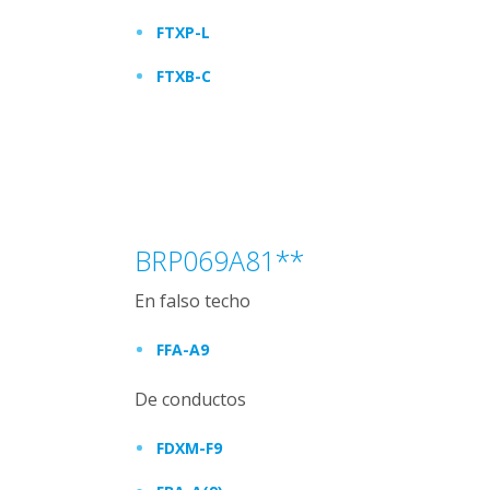
FTXP-L
FTXB-C
BRP069A81**
En falso techo
FFA-A9
De conductos
FDXM-F9