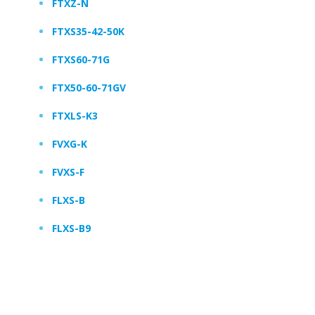
FTXZ-N
FTXS35-42-50K
FTXS60-71G
FTX50-60-71GV
FTXLS-K3
FVXG-K
FVXS-F
FLXS-B
FLXS-B9