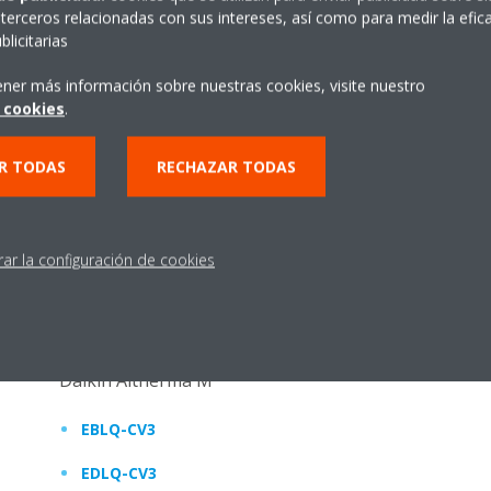
EHV(H/X/Z)-D
terceros relacionadas con sus intereses, así como para medir la efica
licitarias
EHF(H/Z)-D
ener más información sobre nuestras cookies, visite nuestro
Daikin Altherma 3 H
 cookies
.
EAB(H/X)-D
R TODAS
RECHAZAR TODAS
EAV(H/X/Z)-D
Daikin Altherma 3 H HT
rar la configuración de cookies
ETB(H/X)-D
ETV(H/X/Z)-D
Daikin Altherma M
EBLQ-CV3
EDLQ-CV3