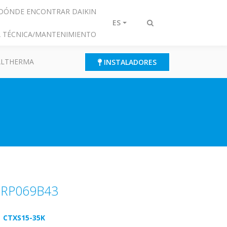
DÓNDE ENCONTRAR DAIKIN
ES
Alternar
IA TÉCNICA/MANTENIMIENTO
búsqueda
 ALTHERMA
INSTALADORES
BRP069B43
CTXS15-35K