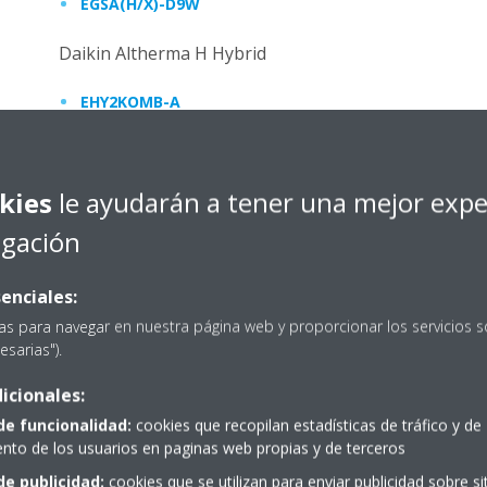
EGSA(H/X)-D9W
Daikin Altherma H Hybrid
EHY2KOMB-A
Daikin Altherma R Hybrid
kies
le ayudarán a tener una mejor expe
EHYHB(H/X)-AV3(2)
egación
Daikin Altherma R
enciales:
EHBH(X)-CB
as para navegar en nuestra página web y proporcionar los servicios s
EHVH(H/X/Z)-CB
esarias").
icionales:
Daikin Altherma 3 R
de funcionalidad:
cookies que recopilan estadísticas de tráfico y de
EHB(H/X)-D
to de los usuarios en paginas web propias y de terceros
de publicidad:
cookies que se utilizan para enviar publicidad sobre s