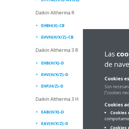
Daikin Altherma R
EHBH(X)-CB
EHVH(H/X/Z)-CB
Daikin Altherma 3 R
Las
coo
de nav
EHB(H/X)-D
EHV(H/X/Z)-D
Cookies es
EHF(H/Z)-D
Son necesari
("cookies nec
Daikin Altherma 3 H
Cookies ad
EAB(H/X)-D
Cookies 
comportamien
EAV(H/X/Z)-D
Cookies 