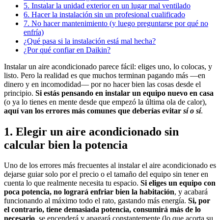
5. Instalar la unidad exterior en un lugar mal ventilado
6. Hacer la instalación sin un profesional cualificado
7. No hacer mantenimiento (y luego preguntarse por qué no
enfría)
¿Qué pasa si la instalación está mal hecha?
¿Por qué confiar en Daikin?
Instalar un aire acondicionado parece fácil: eliges uno, lo colocas, y
listo. Pero la realidad es que muchos terminan pagando más —en
dinero y en incomodidad— por no hacer bien las cosas desde el
principio.
Si estás pensando en instalar un equipo nuevo en casa
(o ya lo tienes en mente desde que empezó la última ola de calor),
aquí van los errores más comunes que deberías evitar
sí o sí
.
1. Elegir un aire acondicionado sin
calcular bien la potencia
Uno de los errores más frecuentes al instalar el aire acondicionado es
dejarse guiar solo por el precio o el tamaño del equipo sin tener en
cuenta lo que realmente necesita tu espacio.
Si eliges un equipo con
poca potencia, no logrará enfriar bien la habitación
, y acabará
funcionando al máximo todo el rato, gastando más energía.
Si, por
el contrario, tiene demasiada potencia, consumirá más de lo
necesario
, se encenderá y apagará constantemente (lo que acorta su