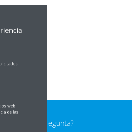
riencia
olicitados
itios web
cia de las
¿Alguna pregunta?