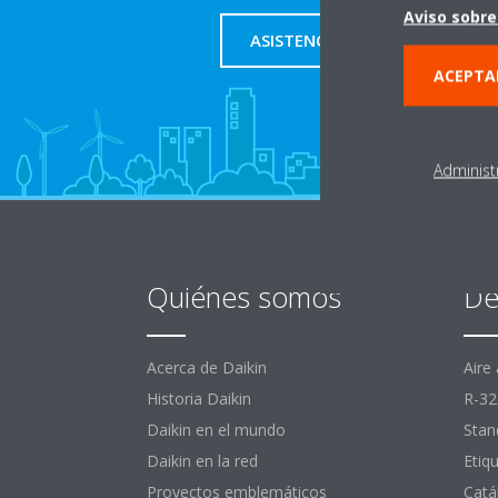
Aviso sobre
ASISTENCIA TÉCNICA
ACEPTA
Administ
Quiénes somos
De
Acerca de Daikin
Aire
Historia Daikin
R-32
Daikin en el mundo
Stan
Daikin en la red
Etiq
Proyectos emblemáticos
Catá