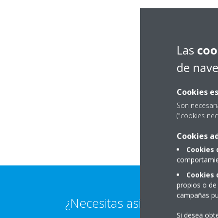
Las
coo
de nav
Cookies es
Son necesari
("cookies nec
Cookies ad
Cookies 
comportamien
Cookies 
propios o de 
campañas pub
¿Necesitas asistencia técnic
Si desea obt