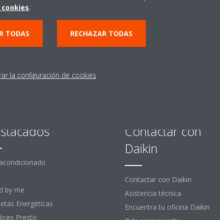
 cookies
.
ENCUENTRA TU DISTRIBUIDOR
R TODAS
RECHAZAR TODAS
rar la configuración de cookies
stacados
Contactar con
Daikin
 acondicionado
Contactar con Daikin
d by me
Asistencia técnica
uetas Energéticas
Encuentra tu oficina Daikin
logo Presto