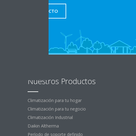
CONTACTO
Nuestros Productos
Climatización para tu hogar
Climatización para tu negocio
Climatización Industrial
Daikin Altherma
Período de soporte definido