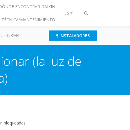
DÓNDE ENCONTRAR DAIKIN
ES
Alternar
IA TÉCNICA/MANTENIMIENTO
búsqueda
 ALTHERMA
INSTALADORES
ionar (la luz de
a)
én bloqueadas.