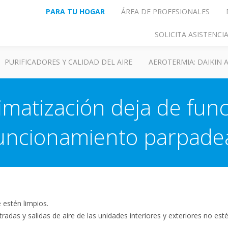
PARA TU HOGAR
ÁREA DE PROFESIONALES
SOLICITA ASISTENC
PURIFICADORES Y CALIDAD DEL AIRE
AEROTERMIA: DAIKIN
imatización deja de func
uncionamiento parpade
 estén limpios.
adas y salidas de aire de las unidades interiores y exteriores no est