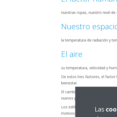
nuestras ropas, nuestro nivel d
Nuestro espaci
la temperatura de radiación y te
El aire
su temperatura, velocidad y hum
De estos tres factores, el facto
bienestar.
El cambio de los patrones de con
nuevos parámetros dentro de lo
Los edificios modernos, por eje
Las
coo
motivos: