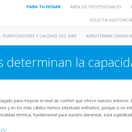
PARA TU HOGAR
ÁREA DE PROFESIONALES
SOLICITA ASISTENC
PURIFICADORES Y CALIDAD DEL AIRE
AEROTERMIA: DAIKIN
s determinan la capacid
bajado para mejorar el nivel de confort que ofrece nuestro entorno.
ares y en los más cálidos hemos intentado enfriarlos, porque si n
comodidad térmica, fundamental para nuestro bienestar, está supeditad
no