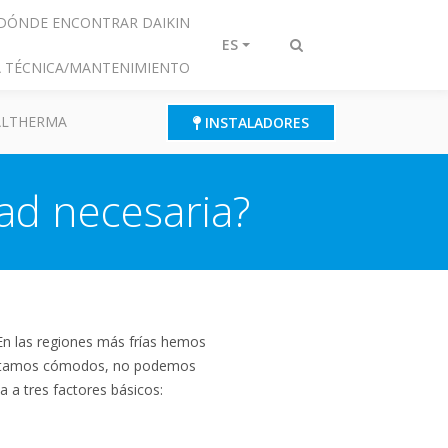
DÓNDE ENCONTRAR DAIKIN
ES
Alternar
IA TÉCNICA/MANTENIMIENTO
búsqueda
 ALTHERMA
INSTALADORES
ad necesaria?
 En las regiones más frías hemos
o estamos cómodos, no podemos
a a tres factores básicos: