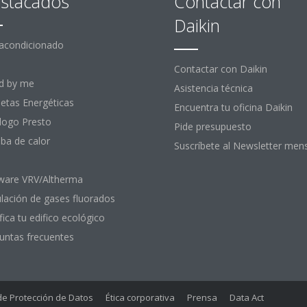
stacados
Contactar con
Daikin
 acondicionado
Contactar con Daikin
d by me
Asistencia técnica
uetas Energéticas
Encuentra tu oficina Daikin
logo Presto
Pide presupuesto
a de calor
Suscríbete al Newsletter men
ware VRV/Altherma
lación de gases fluorados
fica tu edifico ecológico
untas frecuentes
 de Protección de Datos
Ética corporativa
Prensa
Data Act