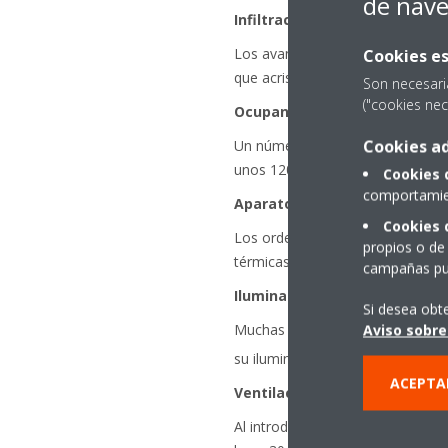
de nav
Infiltración solar
Los avances en las tecnologías d
Cookies es
que acristalamiento de protecció
Son necesari
("cookies nec
Ocupantes
Cookies ad
Un número cada vez mayor de ocu
unos 120 W/h de calor.
Cookies 
comportamien
Aparatos eléctricos
Cookies 
Los ordenadores, las impresoras
propios o de 
térmicas considerables.
campañas pub
Iluminación
Si desea obt
Muchas tiendas modernas podrí
Aviso sobre
su iluminación. En Europa, es re
ACEPTA
Ventilación
Al introducir en un edificio aire