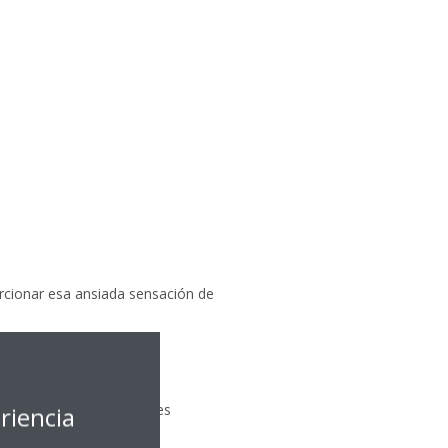
orcionar esa ansiada sensación de
o lugar a
 cual se debe a diferentes
riencia