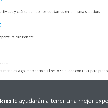
e actividad y cuánto tiempo nos quedamos en la misma situación.
o
mperatura circundante
edad.
r humano es algo impredecible. El resto se puede controlar para prop
strucción, prácticas laborales y niveles de ocupación interna han dad
s que se deben mover los diseñadores.
mplo, generan mucho más calor que los de hace, digamos, 50 años, lo
kies
le ayudarán a tener una mejor expe