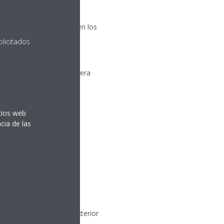
l. Incluso en los casos en los
olicitados
 y cada uno de ellos genera
itios web
bién generan unas cargas
cia de las
2
15-25 W/m
.
r un problema si en el exterior