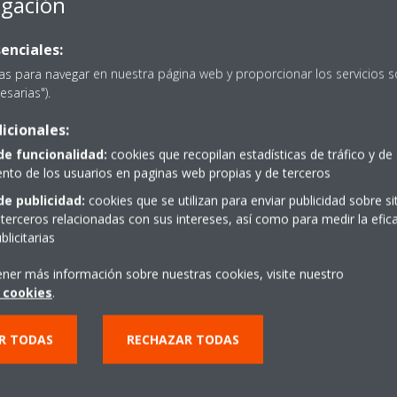
egación
e construcción también han dado lugar a un aumento del uso de crista
enciales:
n solar, las ganancias solares pueden ser considerables.
as para navegar en nuestra página web y proporcionar los servicios s
esarias").
icionales:
pantes se aglutinan de manera sistemática en las zonas de oficinas
de funcionalidad:
cookies que recopilan estadísticas de tráfico y de
to de los usuarios en paginas web propias y de terceros
de publicidad:
cookies que se utilizan para enviar publicidad sobre s
 y las fotocopiadoras, omnipresentes en las oficinas modernas, tam
terceros relacionadas con sus intereses, así como para medir la efica
licitarias
ener más información sobre nuestras cookies, visite nuestro
an ser calentadas correctamente mediante
 cookies
.
lativamente habitual obtener unas ganancias térmicas del orden de 
R TODAS
RECHAZAR TODAS
 del exterior, también se introduce su temperatura, lo que puede supone