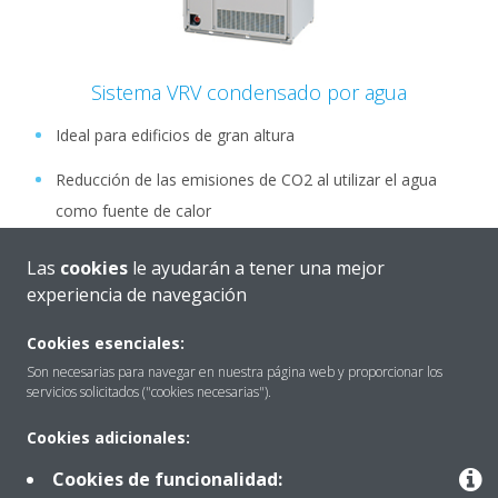
Sistema VRV condensado por agua
Ideal para edificios de gran altura
Reducción de las emisiones de CO2 al utilizar el agua
como fuente de calor
Diseño compacto y ligero que ahorra espacio
Las
cookies
le ayudarán a tener una mejor
experiencia de navegación
El Flujo de Agua Variable aumenta la flexibilidad y el
control
Cookies esenciales:
Son necesarias para navegar en nuestra página web y proporcionar los
LEER MÁS
servicios solicitados ("cookies necesarias").
Cookies adicionales:
Cookies de funcionalidad: