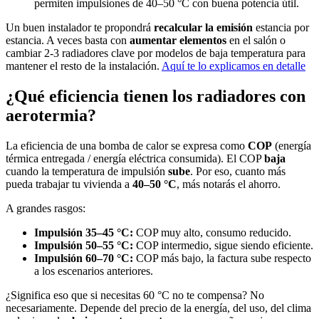
permiten impulsiones de 40–50 °C con buena potencia útil.
Un buen instalador te propondrá
recalcular la emisión
estancia por
estancia. A veces basta con
aumentar elementos
en el salón o
cambiar 2-3 radiadores clave por modelos de baja temperatura para
mantener el resto de la instalación.
Aquí te lo explicamos en detalle
¿Qué eficiencia tienen los radiadores con
aerotermia?
La eficiencia de una bomba de calor se expresa como
COP
(energía
térmica entregada / energía eléctrica consumida). El COP
baja
cuando la temperatura de impulsión
sube
. Por eso, cuanto más
pueda trabajar tu vivienda a
40–50 °C
, más notarás el ahorro.
A grandes rasgos:
Impulsión 35–45 °C:
COP muy alto, consumo reducido.
Impulsión 50–55 °C:
COP intermedio, sigue siendo eficiente.
Impulsión 60–70 °C:
COP más bajo, la factura sube respecto
a los escenarios anteriores.
¿Significa eso que si necesitas 60 °C no te compensa? No
necesariamente. Depende del precio de la energía, del uso, del clima