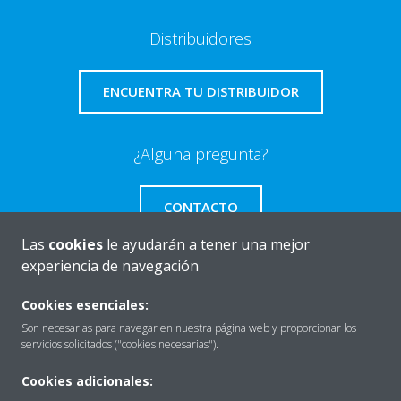
Distribuidores
ENCUENTRA TU DISTRIBUIDOR
¿Alguna pregunta?
CONTACTO
Las
cookies
le ayudarán a tener una mejor
experiencia de navegación
Cookies esenciales:
Quiénes somos
Son necesarias para navegar en nuestra página web y proporcionar los
servicios solicitados ("cookies necesarias").
Destacados
Cookies adicionales: