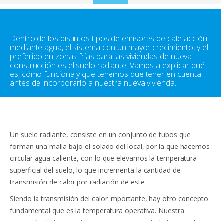
to
content
Dentro de los distintos tipos de emisores de calefacción
mediante agua, el sistema con un mayor crecimiento, y el
preferido en zonas frías para las viviendas de nueva
construcción es el suelo radiante. Vamos a explicar qué
es, cómo funciona y que tenemos que tener en cuenta
antes de incorporarlo a nuestra nueva vivienda.
Un suelo radiante, consiste en un conjunto de tubos que
forman una malla bajo el solado del local, por la que hacemos
circular agua caliente, con lo que elevamos la temperatura
superficial del suelo, lo que incrementa la cantidad de
transmisión de calor por radiación de este.
Siendo la transmisión del calor importante, hay otro concepto
fundamental que es la temperatura operativa. Nuestra