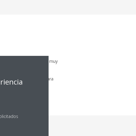
lefacción tampoco resulta muy
r o trabajar.
á en constante tensión para
riencia
 comer en exceso para
olicitados