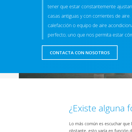
tener que estar constantemente ajustan
casas antiguas y con corrientes de aire.
calefacción o equipo de aire acondiciona
perfecto; uno que nos permita estar có
CONTACTA CON NOSOTROS
¿Existe alguna 
Lo más común es escuchar que la
obstante, esto varía en función 