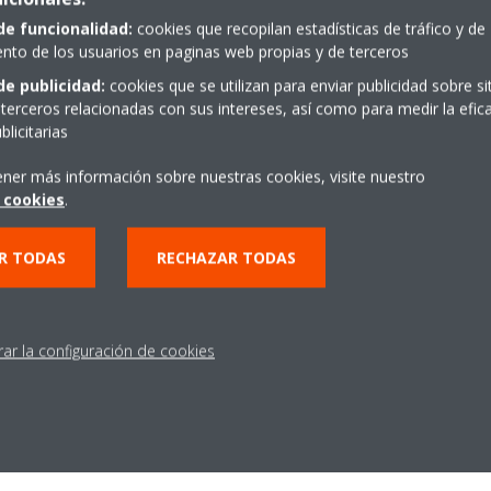
de funcionalidad:
cookies que recopilan estadísticas de tráfico y de
to de los usuarios en paginas web propias y de terceros
ormente, la temperatura "ideal" dependerá de nuestra casa y de las
de publicidad:
cookies que se utilizan para enviar publicidad sobre s
terceros relacionadas con sus intereses, así como para medir la efica
icionado con bomba de calor permite estar un paso por delante, pero
licitarias
el aislamiento, asegurarse de que hay suficiente ropa de cama y ajust
a acordado. Recuerda que no puedes controlar las estaciones, pero s
ener más información sobre nuestras cookies, visite nuestro
 cookies
.
R TODAS
RECHAZAR TODAS
rar la configuración de cookies
on bomba de calor extrae el calor del aire exterior, incluso en las no
mediante refrigerante para calentarlo (o enfriarlo) antes de distribuirl
 para mantener su hogar confortable durante el invierno.