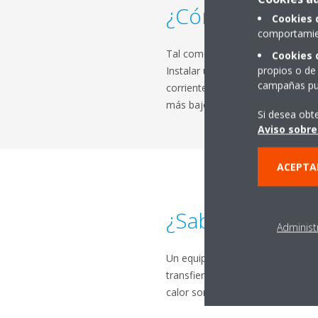
¿Cómo acertar?
Cookies 
comportamien
Tal como hemos comentado anteri
Cookies 
propios o de 
Instalar un equipo de aire acond
campañas pub
corrientes de la casa, comprobar 
más bajo del rango de temperatur
Si desea obt
Aviso sobre
ACEPTA
¿Sabías que?
Administ
Un equipo de aire acondicionado c
transfiere al interior de la casa 
calor son una solución eficiente