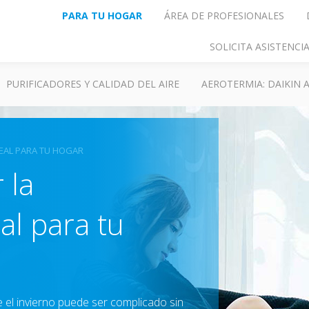
PARA TU HOGAR
ÁREA DE PROFESIONALES
SOLICITA ASISTENC
PURIFICADORES Y CALIDAD DEL AIRE
AEROTERMIA: DAIKIN
EAL PARA TU HOGAR
 la
al para tu
 el invierno puede ser complicado sin