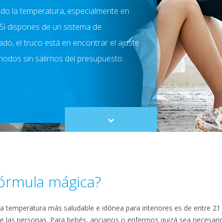
do la temperatura, especialmente en
 Si dispones de un sistema de
do, el truco está en encontrar el ajuste
modos sin salirnos del presupuesto.
Scroll
to
content
fórmula mágica?
 temperatura más saludable e idónea para interiores es de entre 21 
de las personas. Para bebés, ancianos o enfermos quizá sea necesari