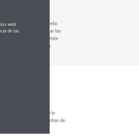
 personas que vivan en ella.
itios web
cia de las
 también es bueno eliminar las
ar el termostato en el límite
í, el confort de tu hogar.
ches de pleno invierno, y lo
o por la habitación. Las bombas de