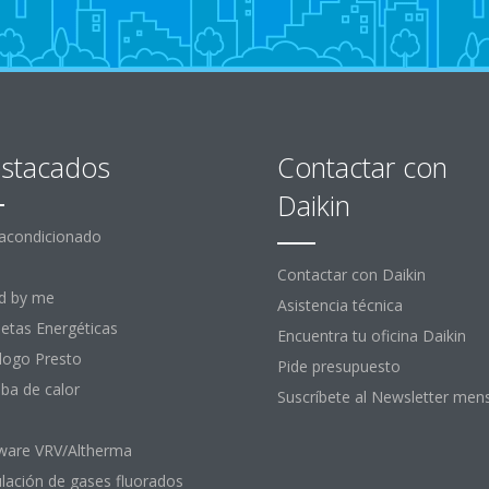
stacados
Contactar con
Daikin
 acondicionado
Contactar con Daikin
d by me
Asistencia técnica
uetas Energéticas
Encuentra tu oficina Daikin
logo Presto
Pide presupuesto
a de calor
Suscríbete al Newsletter men
ware VRV/Altherma
lación de gases fluorados