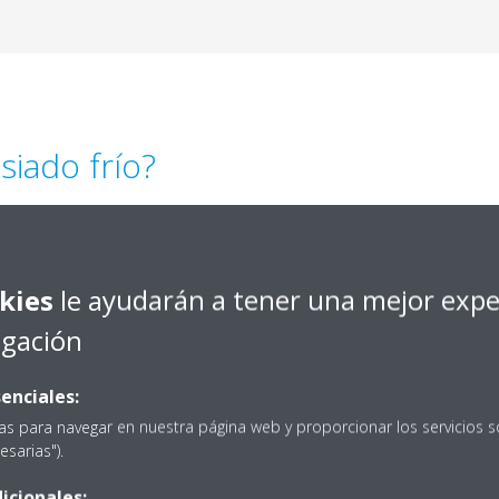
siado frío?
s el confort, por eso, el hecho de abrigarse más para ahorrar en ca
o también puede dificultar el descanso y la concentración para estudia
musculares y cansancio, ya que el cuerpo no se puede relajar si est
kies
le ayudarán a tener una mejor expe
bién puede aumentar cuando hace frío, por lo que podemos tender a
egación
invierno se acaba notando…
enciales:
as para navegar en nuestra página web y proporcionar los servicios s
esarias").
icionales: