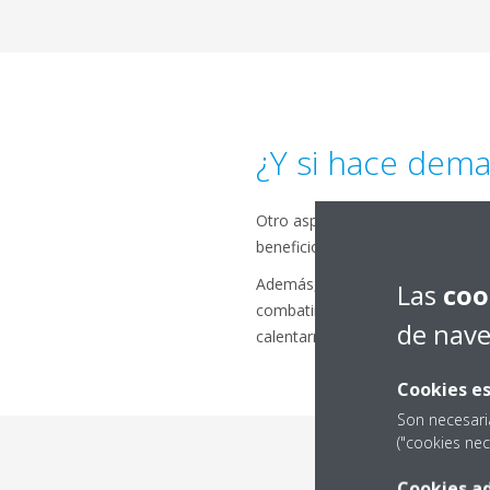
¿Y si hace dema
Otro aspecto a tener en cuenta e
beneficioso. Sentir demasiado frí
Además, puede provocar dolores 
Las
coo
combatir el frío. El hambre tam
de nav
calentarnos, y eso, al final del 
Cookies es
Son necesari
("cookies nec
Cookies ad