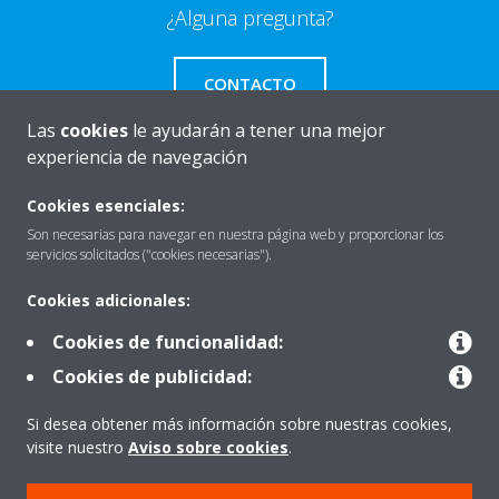
¿Alguna pregunta?
CONTACTO
Las
cookies
le ayudarán a tener una mejor
experiencia de navegación
Cookies esenciales:
Quiénes somos
Son necesarias para navegar en nuestra página web y proporcionar los
servicios solicitados ("cookies necesarias").
Destacados
Cookies adicionales:
Cookies de funcionalidad:
Cookies de publicidad:
Contactar con Daikin
Si desea obtener más información sobre nuestras cookies,
visite nuestro
Aviso sobre cookies
.
Nuestros Productos