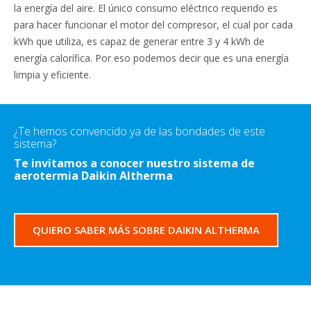
la energía del aire. El único consumo eléctrico requerido es
para hacer funcionar el motor del compresor, el cual por cada
kWh que utiliza, es capaz de generar entre 3 y 4 kWh de
energía calorífica. Por eso podemos decir que es una energía
limpia y eficiente.
¿Te hemos convencido ya de las bondades de este
sistema?
Te invitamos a conocer nuestro sistema de
aerotermia Daikin Altherma
.
QUIERO SABER MÁS SOBRE DAIKIN ALTHERMA