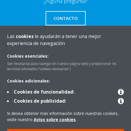
¿Alguna pregunta?
CONTACTO
Las
cookies
le ayudarán a tener una mejor
experiencia de navegación
Quiénes somos
Cookies esenciales:
Son necesarias para navegar en nuestra página web y proporcionar los
servicios solicitados ("cookies necesarias").
Destacados
Cookies adicionales:
Cookies de funcionalidad:
Contactar con Daikin
Cookies de publicidad:
Si desea obtener más información sobre nuestras cookies,
Nuestros Productos
visite nuestro
Aviso sobre cookies
.