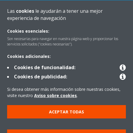
Las
cookies
le ayudarán a tener una mejor
experiencia de navegación
Quiénes somos
Cookies esenciales:
Son necesarias para navegar en nuestra página web y proporcionar los
servicios solicitados ("cookies necesarias").
Destacados
Cookies adicionales:
Cookies de funcionalidad:
Contactar con Daikin
Cookies de publicidad:
Si desea obtener más información sobre nuestras cookies,
Nuestros Productos
visite nuestro
Aviso sobre cookies
.
ACEPTAR TODAS
Copyright © Daikin
Aviso Legal
Cookies
Política de Protección de Datos