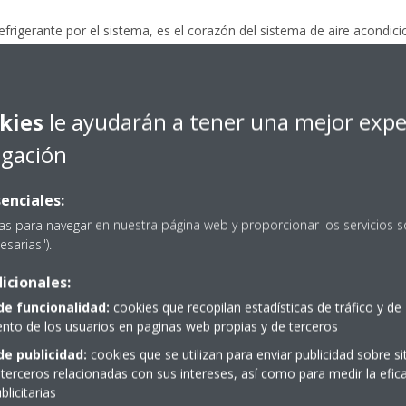
rigerante por el sistema, es el corazón del sistema de aire acondicio
uentra a una presión baja. Debido al compresor, el gas pasa a tener u
kies
le ayudarán a tener una mejor expe
 alta temperatura y presión, libera su calor al aire exterior y se convi
egación
or la válvula de expansión, que reduce la presión y, de este modo, su 
enciales:
a lugar a un líquido refrigerante frío y de baja presión.
as para navegar en nuestra página web y proporcionar los servicios s
esarias").
ircula hasta el evaporador, donde absorbe calor del aire interior med
lve a circular al compresor, donde el ciclo vuelve a empezar desde el 
icionales:
 el ciclo se puede invertir.
de funcionalidad:
cookies que recopilan estadísticas de tráfico y de
to de los usuarios en paginas web propias y de terceros
de publicidad:
cookies que se utilizan para enviar publicidad sobre s
terceros relacionadas con sus intereses, así como para medir la efica
licitarias