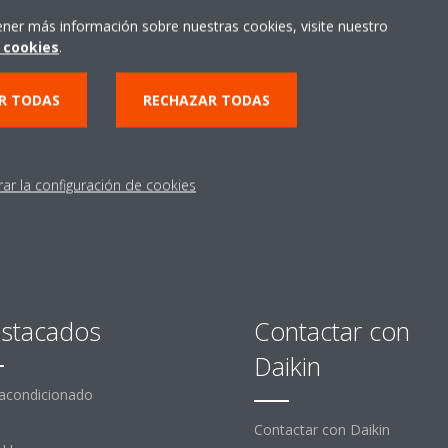
a?
ener más información sobre nuestras cookies, visite nuestro
Distribuidores
 cookies
.
R TODAS
ENCUENTRA TU DISTRIBUIDOR
RECHAZAR TODAS
rar la configuración de cookies
stacados
Contactar con
Daikin
 acondicionado
Contactar con Daikin