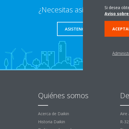
¿Necesitas asistencia técnic
Si desea obt
Aviso sobre
ASISTENCIA TÉCNICA
ACEPTA
Administ
Quiénes somos
De
Acerca de Daikin
Aire
Historia Daikin
R-32