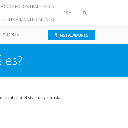
DÓNDE ENCONTRAR DAIKIN
ES
Alternar
IA TÉCNICA/MANTENIMIENTO
búsqueda
 ALTHERMA
INSTALADORES
é es?
e circula por el sistema y cambia