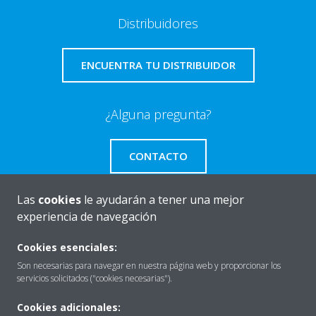
Distribuidores
ENCUENTRA TU DISTRIBUIDOR
¿Alguna pregunta?
CONTACTO
Las
cookies
le ayudarán a tener una mejor
experiencia de navegación
Quiénes somos
Cookies esenciales:
Son necesarias para navegar en nuestra página web y proporcionar los
servicios solicitados ("cookies necesarias").
Destacados
Cookies adicionales: